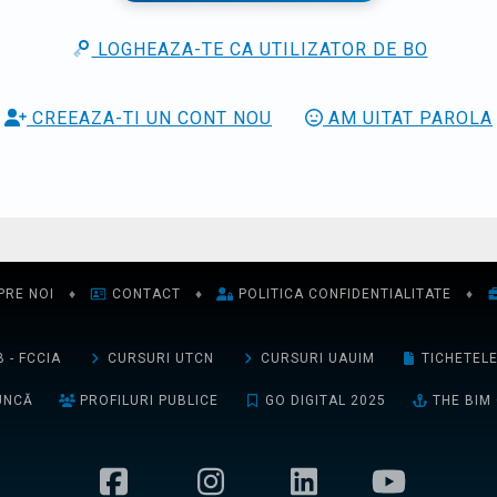
LOGHEAZA-TE CA UTILIZATOR DE BO
CREEAZA-TI UN CONT NOU
AM UITAT PAROLA
PRE NOI
♦
CONTACT
♦
POLITICA CONFIDENTIALITATE
♦
 - FCCIA
CURSURI UTCN
CURSURI UAUIM
TICHETEL
UNCĂ
PROFILURI PUBLICE
GO DIGITAL 2025
THE BIM