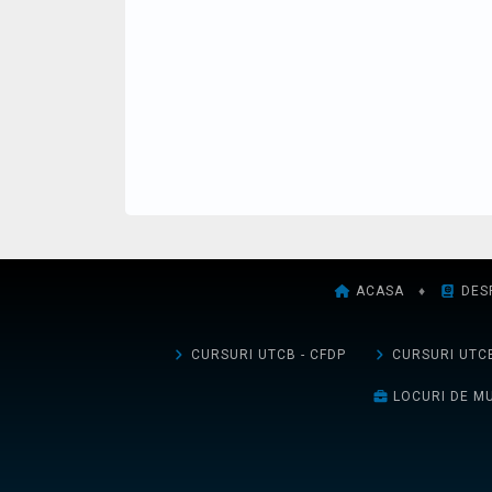
ACASA
♦
DES
CURSURI UTCB - CFDP
CURSURI UTCB
LOCURI DE M