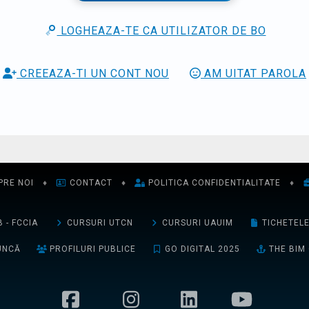
LOGHEAZA-TE CA UTILIZATOR DE BO
CREEAZA-TI UN CONT NOU
AM UITAT PAROLA
PRE NOI
♦
CONTACT
♦
POLITICA CONFIDENTIALITATE
♦
 - FCCIA
CURSURI UTCN
CURSURI UAUIM
TICHETEL
UNCĂ
PROFILURI PUBLICE
GO DIGITAL 2025
THE BIM