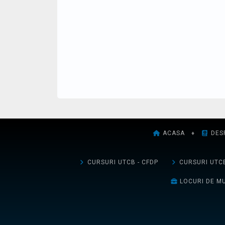
ACASA
♦
DES
CURSURI UTCB - CFDP
CURSURI UTCB
LOCURI DE M