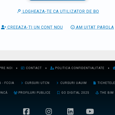
LOGHEAZA-TE CA UTILIZATOR DE BO
CREEAZA-TI UN CONT NOU
AM UITAT PAROLA
PRE NOI
♦
CONTACT
♦
POLITICA CONFIDENTIALITATE
♦
 - FCCIA
CURSURI UTCN
CURSURI UAUIM
TICHETEL
UNCĂ
PROFILURI PUBLICE
GO DIGITAL 2025
THE BIM