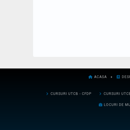
ACASA
♦
DES
CURSURI UTCB - CFDP
CURSURI UTCB
LOCURI DE M