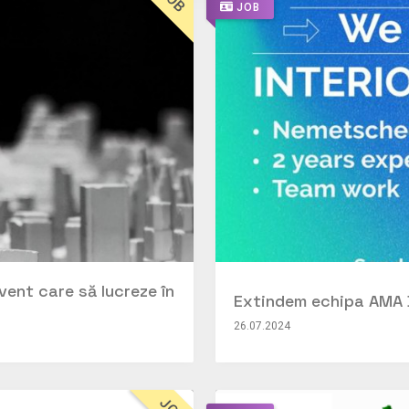
JOB
ent care să lucreze în
Extindem echipa AMA 
26.07.2024