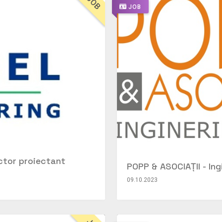
JOB
JOB
uctor proiectant
POPP & ASOCIAȚII - In
09.10.2023