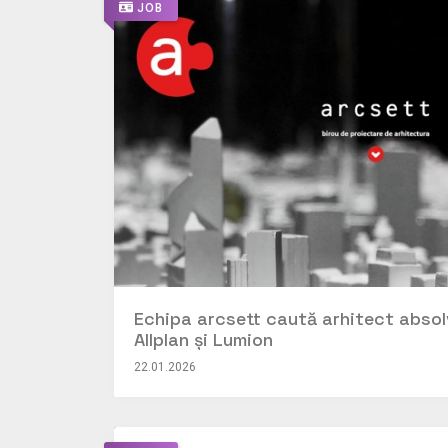
JOB
Echipa arcsett caută arhitect absolv
Allplan și Lumion
22.01.2026