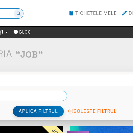
TICHETELE MELE
D
ȚI
BLOG
RIA
"JOB"
APLICA FILTRUL
GOLESTE FILTRUL
JOB