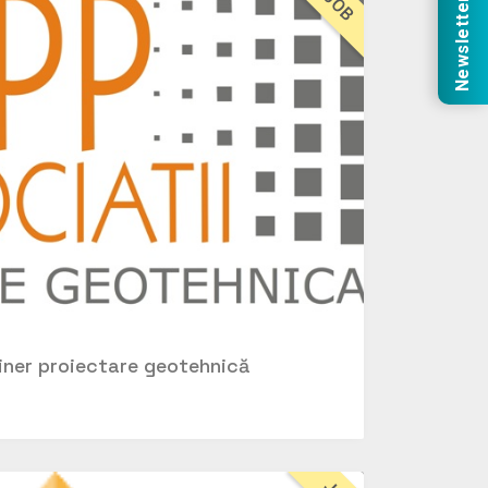
JOB
Newsletter
giner proiectare geotehnică