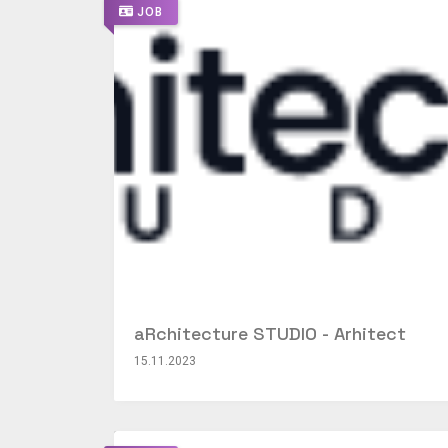
JOB
aRchitecture STUDIO - Arhitect
15.11.2023