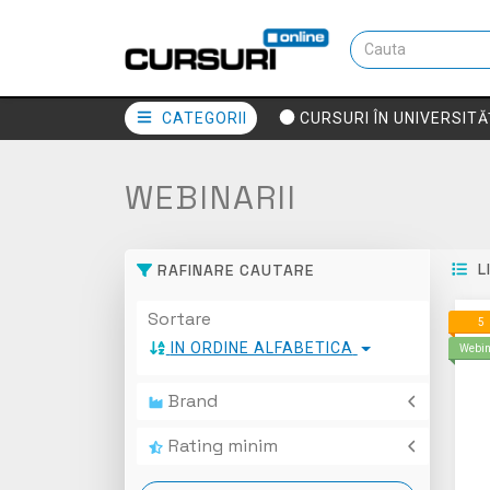
CATEGORII
CURSURI ÎN UNIVERSITĂ
WEBINARII
L
RAFINARE CAUTARE
Sortare
A
5
Py
IN ORDINE ALFABETICA
Webin
Brand
ALLBIM NET
Rating minim