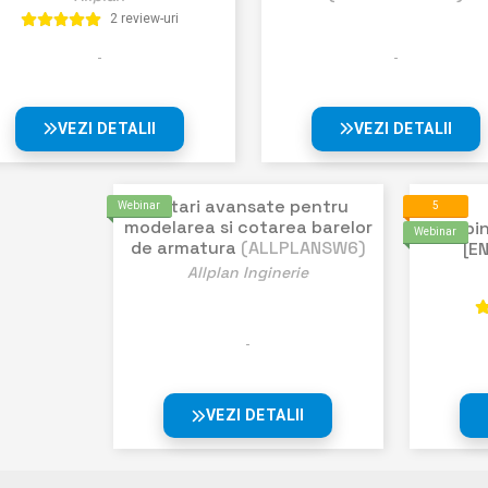
2 review-uri
VEZI DETALII
VEZI DETALII
Setari avansate pentru
Webinar
5
modelarea si cotarea barelor
Webin
Webinar
de armatura
(ALLPLANSW6)
[EN
Allplan Inginerie
VEZI DETALII