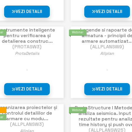
VEZI DETALII
VEZI DETALII
Instrumente inteligente
Legende si rapoarte d
ar
Webinar
pentru verificarea și
armatura - principii d
detalierea construc...
armare automatizat..
(PROTASW3)
(ALLPLANSW9)
ProtaDetails
Allplan
VEZI DETALII
VEZI DETALII
rganizarea proiectelor și
ProtaStructure I Metod
Webinar
controlul detaliilor de
analiza seismica. Input 
ar
armare cu modu...
rezultate pentru anali
(ALLPLANSW3)
time history și push ov
(ALLPLANSW25)
Allplan