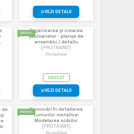
VEZI DETALII
e
Organizarea și crearea
Webinar
e
șabloanelor - planșe de
.
ansamblu / detaliu
(PROTASW2)
ProtaSteel
GRATUIT
VEZI DETALII
Provocări în detalierea
e de
Webinar
turnurilor metalice:
și
Modelarea scărilor
ze
(PROTASW1)
er
ProtaSteel