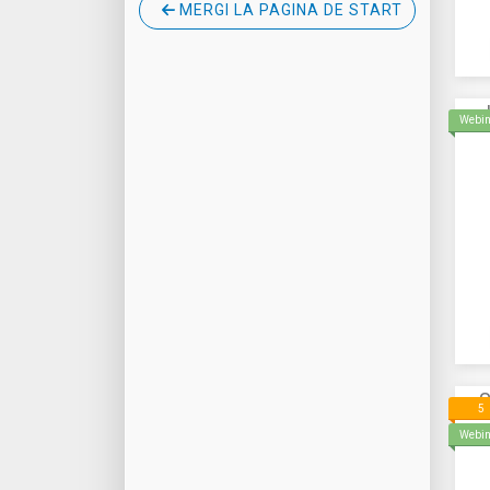
MERGI LA PAGINA DE START
Webin
O
5
Webin