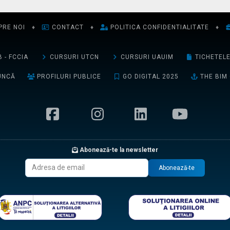
PRE NOI
♦
CONTACT
♦
POLITICA CONFIDENTIALITATE
♦
 - FCCIA
CURSURI UTCN
CURSURI UAUIM
TICHETEL
UNCĂ
PROFILURI PUBLICE
GO DIGITAL 2025
THE BIM
Abonează-te la newsletter
Abonează-te