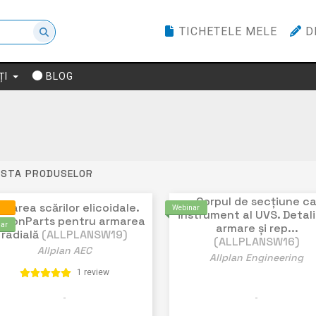
TICHETELE MELE
D
ȚI
BLOG
ISTA PRODUSELOR
Corpul de secțiune c
rmarea scărilor elicoidale.
Webinar
instrument al UVS. Detali
thonParts pentru armarea
ar
armare și rep...
radială
(ALLPLANSW19)
(ALLPLANSW16)
Allplan AEC
Allplan Engineering
1 review