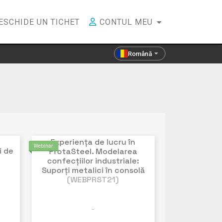
ESCHIDE UN TICHET
CONTUL MEU
Română
a
Experiența de lucru în
Webinar
i de
ProtaSteel. Modelarea
confecțiilor industriale:
Suporți metalici în consolă
(WEBPRST21)