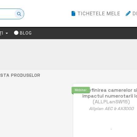
TICHETELE MELE
D
ȚI
BLOG
ISTA PRODUSELOR
Definirea camerelor s
Webinar
impactul numerotarii l
(ALLPLanSW15)
Allplan AEC & AX3000