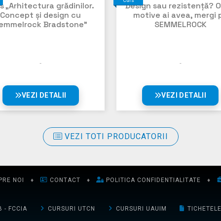
Curs
s „Arhitectura grădinilor.
Design sau rezistență? O
Concept și design cu
motive ai avea, mergi 
emmelrock Bradstone”
SEMMELROCK
VEZI DETALII
VEZI DETALII
VEZI TOTI PRODUCATORII
PRE NOI
♦
CONTACT
♦
POLITICA CONFIDENTIALITATE
♦
 - FCCIA
CURSURI UTCN
CURSURI UAUIM
TICHETEL