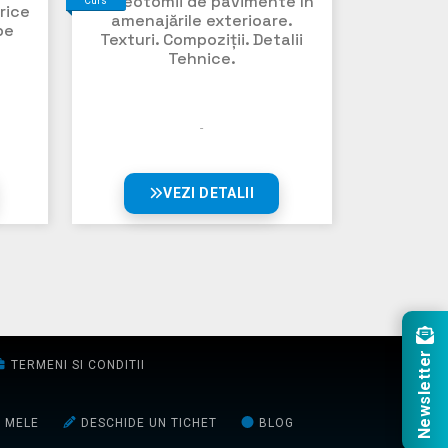
Stereotomii de pavimente în
Curs
rice
amenajările exterioare.
pe
Texturi. Compoziții. Detalii
Tehnice.
VEZI DETALII
Newsletter
TERMENI SI CONDITII
E MELE
DESCHIDE UN TICHET
BLOG