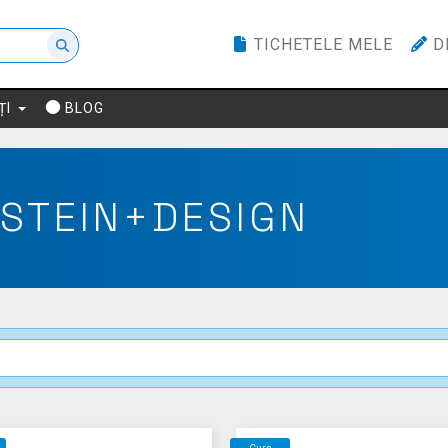
TICHETELE MELE
D
ȚI
BLOG
STEIN+DESIGN