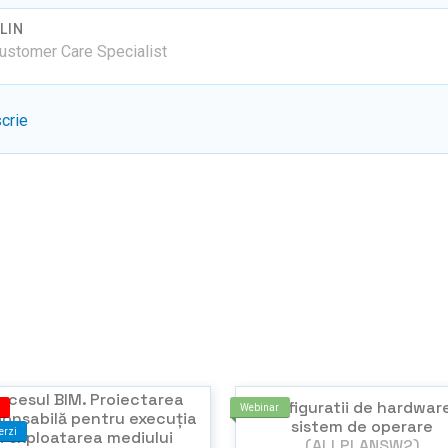
LIN
Customer Care Specialist
scrie
ocesul BIM. Proiectarea
Configuratii de hardware
Webinar
ponsabilă pentru execuția
sistem de operare
erzi
și exploatarea mediului
(ALLPLANSW2)