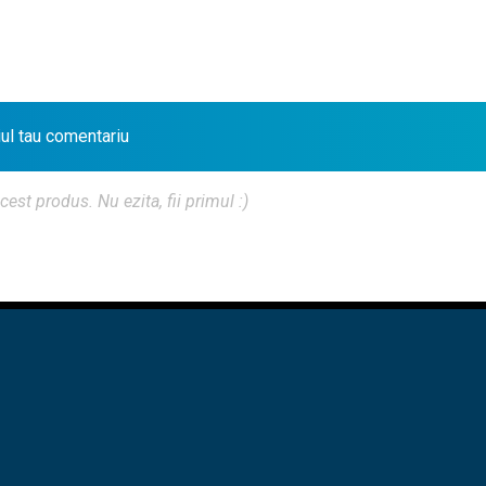
iul tau comentariu
t produs. Nu ezita, fii primul :)
PRE NOI
♦
CONTACT
♦
POLITICA CONFIDENTIALITATE
♦
 - FCCIA
CURSURI UTCN
CURSURI UAUIM
TICHETEL
UNCĂ
PROFILURI PUBLICE
GO DIGITAL 2025
THE BIM