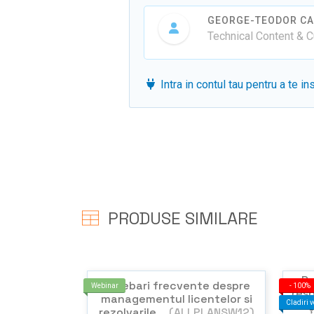
GEORGE-TEODOR CA
Technical Content & 
Intra in contul tau pentru a te in
PRODUSE SIMILARE
Pr
Intrebari frecvente despre
Webinar
-
100%
res
managementul licentelor si
Cladiri v
rezolvarile...
(ALLPLANSW12)