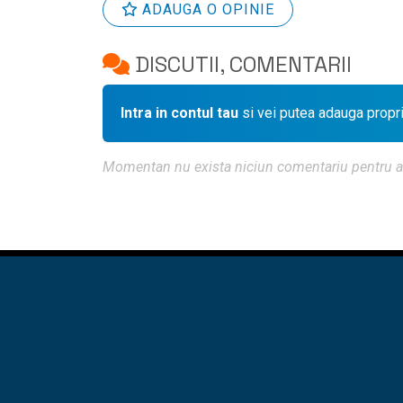
ADAUGA O OPINIE
DISCUTII, COMENTARII
Intra in contul tau
si vei putea adauga propr
Momentan nu exista niciun comentariu pentru aces
ACASA
♦
DES
CURSURI UTCB - CFDP
CURSURI UTCB
LOCURI DE M