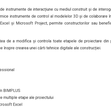
 instrumente de interacțiune cu mediul construit și de interog
nice instrumente de control al modelelor 3D și de colaborare în t
Excel și Microsoft Project, permite constructorilor sau benef
tatea de a modifica și controla toate etapele de proiectare din 
e înspre crearea unei cărti tehnice digitale ale construcției.
essional
t în BIMPLUS
re multiple etape ale proiectului
crosoft Excel