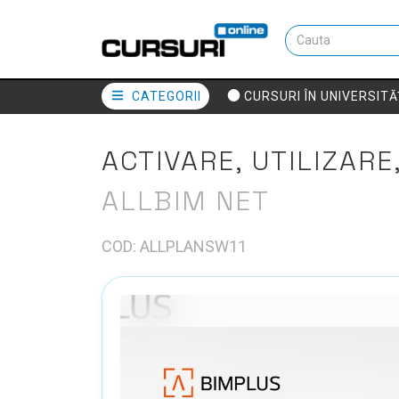
CATEGORII
CURSURI ÎN UNIVERSITĂ
ACTIVARE, UTILIZARE,
ALLBIM NET
COD: ALLPLANSW11