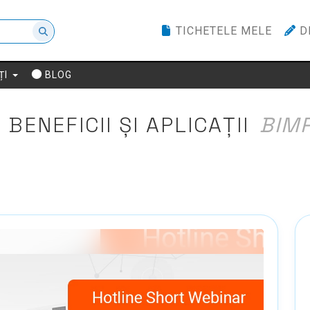
TICHETELE MELE
D
ȚI
BLOG
 BENEFICII ȘI APLICAȚII
BIM