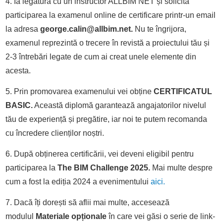
4. Ia legătura cu un instructor ALLBIM NET și solicită
participarea la examenul online de certificare printr-un email
la adresa
george.calin@allbim.net.
Nu te îngrijora,
examenul reprezintă o trecere în revistă a proiectului tău și
2-3 întrebări legate de cum ai creat unele elemente din
acesta.
5. Prin promovarea examenului vei obține
CERTIFICATUL
BASIC.
Această diplomă garantează angajatorilor nivelul
tău de experiență și pregătire, iar noi te putem recomanda
cu încredere clienților noștri.
6. După obținerea certificării, vei deveni eligibil pentru
participarea la
The BIM Challenge 2025.
Mai multe despre
cum a fost la ediția 2024 a evenimentului
aici.
7. Dacă îți dorești să aflii mai multe, accesează
modulul
Materiale opționale
în care vei găsi o serie de link-