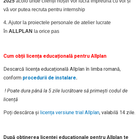
2025
acolo unde clienții noștri vor lucra împreună cu voi și
vă vor putea recruta pentru internship
4. Ajutor la proiectele personale de atelier lucrate
în
ALLPLAN
la orice pas
Cum obții licența educațională pentru Allplan
Descarcă licența educațională Allplan în limba romană,
conform
procedurii de instalare
.
! Poate dura până la 5 zile lucrătoare să primești codul de
licență
Poți descărca și
licența versiune trial Allplan
, valabilă 14 zile.
După obținerea licenței educaționale pentru Allplan te