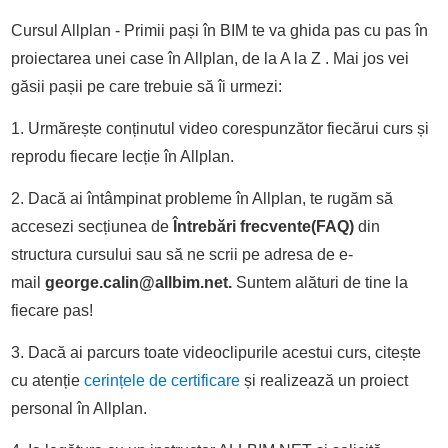
Cursul Allplan - Primii pași în BIM te va ghida pas cu pas în
proiectarea unei case în Allplan, de la A la Z . Mai jos vei
găsii pașii pe care trebuie să îi urmezi:
1. Urmărește conținutul video corespunzător fiecărui curs și
reprodu fiecare lecție în Allplan.
2. Dacă ai întâmpinat probleme în Allplan, te rugăm să
accesezi secțiunea de
Întrebări frecvente(FAQ)
din
structura cursului sau să ne scrii pe adresa de e-
mail
george.calin@allbim.net.
Suntem alături de tine la
fiecare pas!
3. Dacă ai parcurs toate videoclipurile acestui curs, citește
cu atenție
cerințele de certificare
și realizează un proiect
personal în Allplan.