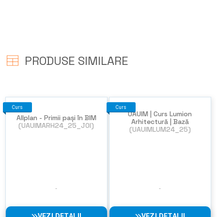
PRODUSE SIMILARE
Curs
Curs
UAUIM | Curs Lumion
Allplan - Primii pași în BIM
Arhitectură | Bază
(UAUIMARH24_25_JOI)
(UAUIMLUM24_25)
VEZI DETALII
VEZI DETALII