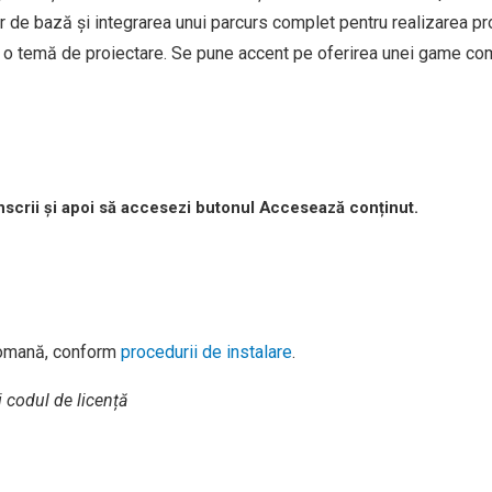
r de bază și integrarea unui parcurs complet pentru realizarea pro
a o temă de proiectare. Se pune accent pe oferirea unei game com
înscrii și apoi să accesezi butonul Accesează conținut.
romană, conform
procedurii de instalare
.
i codul de licență