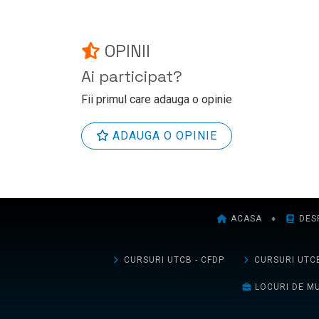
OPINII
Ai participat?
Fii primul care adauga o opinie
ADAUGA O OPINIE
ACASA
♦
DES
CURSURI UTCB - CFDP
CURSURI UTCB
LOCURI DE M