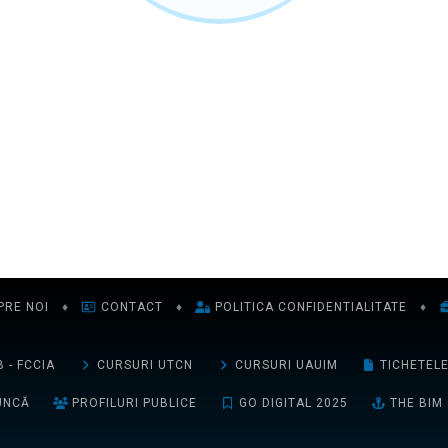
PRE NOI
♦
CONTACT
♦
POLITICA CONFIDENTIALITATE
♦
 - FCCIA
CURSURI UTCN
CURSURI UAUIM
TICHETEL
UNCĂ
PROFILURI PUBLICE
GO DIGITAL 2025
THE BIM