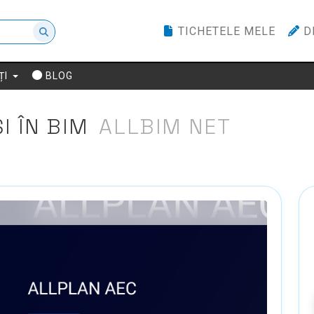
TICHETELE MELE
D
ȚI
BLOG
I ÎN BIM
ALLBIM NET