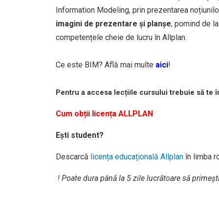
Information Modeling, prin prezentarea noțiunilo
imagini de prezentare și planșe
, pornind de l
competențele cheie de lucru în Allplan.
Ce este BIM? Află mai multe
aici
!
Pentru a accesa lecțiile cursului trebuie să te 
C
um obții licența ALLPLAN
Ești student?
Descarcă
licența educațională Allplan
în limba 
! Poate dura până la 5 zile lucrătoare să primeșt