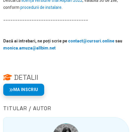
Descarcă
licența versiune trial Allplan 2022
, valabilă 30 de zile,
conform
procedurii de instalare
.
____________________________________
Dacă ai intrebari, ne poți scrie pe
contact@cursuri.online
sau
monica.amuza@allbim.net
DETALII
MA INSCRIU
TITULAR / AUTOR