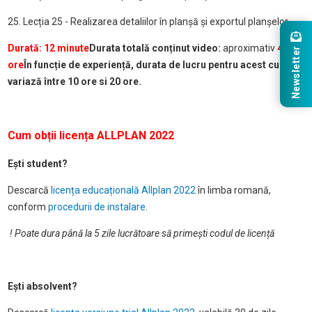
25. Lecția 25 - Realizarea detaliilor în planșă și exportul planșelor
Durată: 12 minute
Durata totală conținut video:
aproximativ
4
Newsletter
ore
În funcție de experiență, durata de lucru pentru acest curs
variază între 10 ore si 20 ore.
Cum obții licența ALLPLAN 2022
Ești student?
Descarcă
licența educațională Allplan 2022
în limba romană,
conform
procedurii de instalare
.
! Poate dura până la 5 zile lucrătoare să primești codul de licență
Ești absolvent?