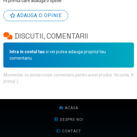
Fii primul care adauga o opinie
ADAUGA O OPINIE
DISCUTII, COMENTARII
Intra in contul tau
si vei putea adauga propriul tau
comentariu
Momentan nu exista niciun comentariu pentru acest produs. Nu ezita, fii
primul :)
ACASA
DESPRE NOI
CONTACT