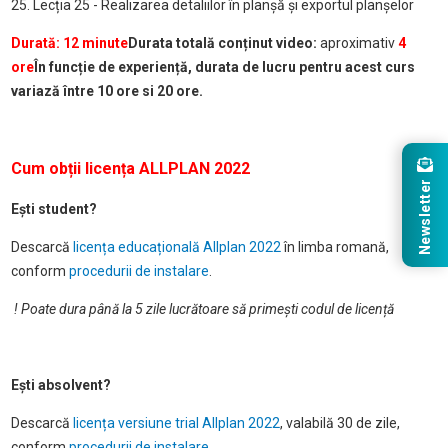
25. Lecția 25 - Realizarea detaliilor în planșă și exportul planșelor
Durată: 12 minute
Durata totală conținut video:
aproximativ
4
ore
În funcție de experiență, durata de lucru pentru acest curs
variază între 10 ore si 20 ore.
Cum obții licența ALLPLAN 2022
Newsletter
Ești student?
Descarcă
licența educațională Allplan 2022
în limba romană,
conform
procedurii de instalare
.
! Poate dura până la 5 zile lucrătoare să primești codul de licență
Ești absolvent?
Descarcă
licența versiune trial Allplan 2022
, valabilă 30 de zile,
conform
procedurii de instalare
.