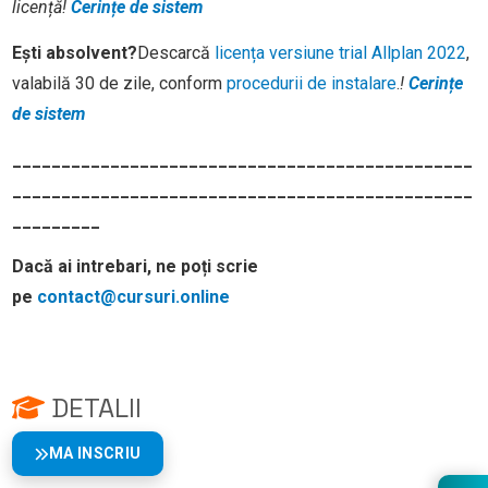
licență
!
Cerințe de sistem
Ești absolvent?
Descarcă
licența versiune trial Allplan 2022
,
valabilă 30 de zile, conform
procedurii de instalare
.
!
Cerințe
de sistem
_______________________________________________
_______________________________________________
_________
Dacă ai intrebari, ne poți scrie
pe
contact@cursuri.online
DETALII
MA INSCRIU