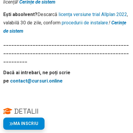
licență
!
Cerințe de sistem
Ești absolvent?
Descarcă
licența versiune trial Allplan 2022
,
valabilă 30 de zile, conform
procedurii de instalare
.
!
Cerințe
de sistem
_______________________________________________
_______________________________________________
_________
Dacă ai intrebari, ne poți scrie
pe
contact@cursuri.online
DETALII
MA INSCRIU