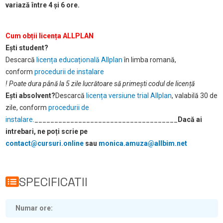
variază între 4 și 6 ore.
Cum obții licența ALLPLAN
Ești student?
Descarcă
licența educațională Allplan
în limba romană,
conform
procedurii de instalare
! Poate dura până la 5 zile lucrătoare să primești codul de licență
Ești absolvent?
Descarcă
licența versiune trial Allplan
, valabilă 30 de
zile, conform
procedurii de
instalare
.
____________________________________
Dacă ai
intrebari, ne poți scrie pe
contact@cursuri.online
sau
monica.amuza@allbim.net
SPECIFICATII
Numar ore