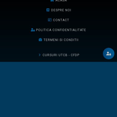
ACASA
DESPRE NOI
CONTACT
POLITICA CONFIDENTIALITATE
TERMENI SI CONDITII
CURSURI UTCB - CFDP
CURSURI UTCB - FCCIA
CURSURI UTCN
CURSURI UAUIM
TICHETELE MELE
DESCHIDE UN TICHET
BLOG