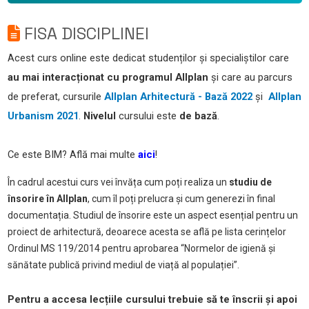
FISA DISCIPLINEI
Acest curs online este dedicat studenților și specialiștilor care
au mai interacționat cu programul Allplan
și care au parcurs
de preferat, cursurile
Allplan Arhitectură - Bază 2022
și
Allplan
Urbanism 2021
.
Nivelul
cursului este
de bază
.
Ce este BIM? Află mai multe
aici
!
În cadrul acestui curs vei învăța cum poți realiza un
studiu de
însorire
în Allplan
, cum îl poți prelucra și cum generezi în final
documentația. Studiul de însorire este un aspect esențial pentru un
proiect de arhitectură, deoarece acesta se află pe lista cerințelor
Ordinul MS 119/2014 pentru aprobarea “Normelor de igienă și
sănătate publică privind mediul de viață al populației”.
Pentru a accesa lecțiile cursului trebuie să te înscrii și apoi