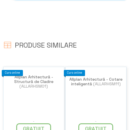
PRODUSE SIMILARE
Curs online
Curs online
Allplan Arhitectură -
Allplan Arhitectură - Cotare
Structură de Cladire
inteligentă
(ALLARHSM11)
(ALLARHSM01)
GRATUIT
GRATUIT