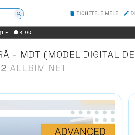
TICHETELE MELE
D
ȚI
BLOG
Ă - MDT (MODEL DIGITAL DE
22
ALLBIM NET