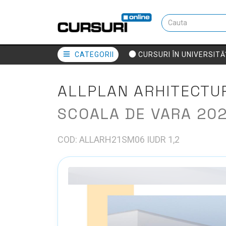
CATEGORII
CURSURI ÎN UNIVERSITĂ
ALLPLAN ARHITECTUR
SCOALA DE VARA 20
COD: ALLARH21SM06 IUDR 1,2