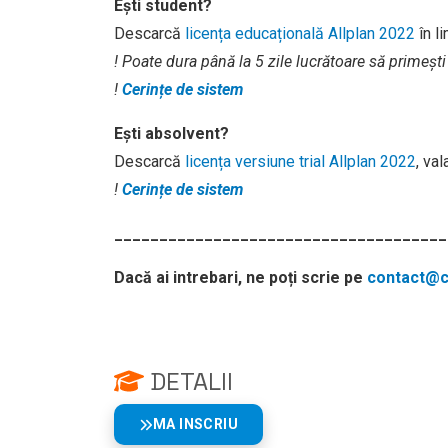
Ești student?
Descarcă
licența educațională Allplan 2022
în l
! Poate dura până la 5 zile lucrătoare să primești
!
Cerințe de sistem
Ești absolvent?
Descarcă
licența versiune trial Allplan 2022
, va
!
Cerințe de sistem
_____________________________________
Dacă ai intrebari, ne poți scrie pe
contact@cu
DETALII
MA INSCRIU