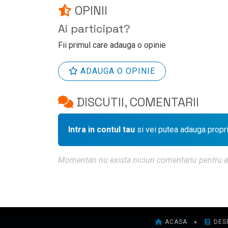
OPINII
Ai participat?
Fii primul care adauga o opinie
ADAUGA O OPINIE
DISCUTII, COMENTARII
Intra in contul tau
si vei putea adauga propr
Momentan nu exista niciun comentariu pentru aces
ACASA
♦
DES