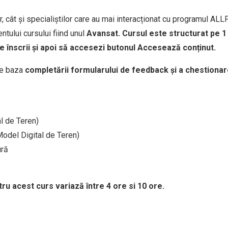
, cât și specialiștilor care au mai interacționat cu programul ALLP
entului cursului fiind unul
Avansat. Cursul este structurat pe 1
te înscrii și apoi să accesezi butonul Accesează conținut.
pe baza
completării formularului de feedback și a chestionarelo
l de Teren)
Model Digital de Teren)
ură
tru acest curs variază între 4 ore si 10 ore.