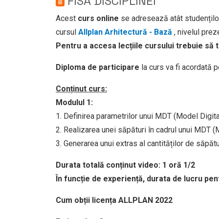
FISA DISCIPLINEI
Acest
curs online
se adresează atât studenților
cursul
Allplan Arhitectură - Bază
, nivelul prez
Pentru a accesa lecțiile cursului trebuie să 
Diploma de participare
la curs va fi acordată 
Conținut curs:
Modulul 1:
1. Definirea parametrilor unui MDT (Model Digita
2. Realizarea unei săpături în cadrul unui MDT (
3. Generarea unui extras al cantităților de săpăt
Durata totală conținut video:
1 oră 1/2
În funcție de experiență, durata de lucru pen
Cum obții licența ALLPLAN 2022