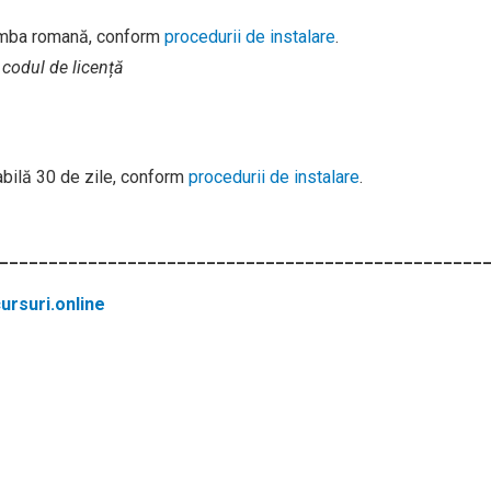
imba romană, conform
procedurii de instalare
.
 codul de licență
labilă 30 de zile, conform
procedurii de instalare
.
_________________________________________________
rsuri.online