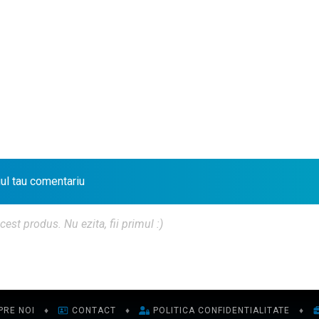
iul tau comentariu
t produs. Nu ezita, fii primul :)
PRE NOI
♦
CONTACT
♦
POLITICA CONFIDENTIALITATE
♦