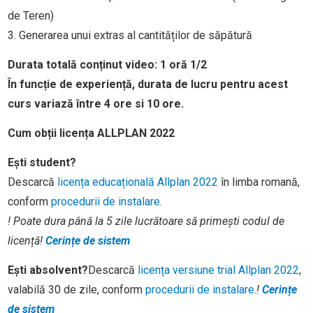
de Teren)
3. Generarea unui extras al cantităților de săpătură
Durata totală conținut video:
1 oră 1/2
În funcție de experiență, durata de lucru pentru acest
curs variază între 4 ore si 10 ore.
Cum obții licența ALLPLAN 2022
Ești student?
Descarcă
licența educațională Allplan 2022
în limba romană,
conform
procedurii de instalare
.
! Poate dura până la 5 zile lucrătoare să primești codul de
licență
!
Cerințe de sistem
Ești absolvent?
Descarcă
licența versiune trial Allplan 2022
,
valabilă 30 de zile, conform
procedurii de instalare
.
!
Cerințe
de sistem