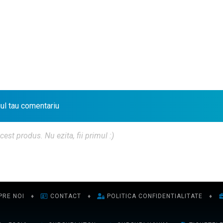
iul tau comentariu
t produs. Nu ezita, fii primul :)
PRE NOI
♦
CONTACT
♦
POLITICA CONFIDENTIALITATE
♦