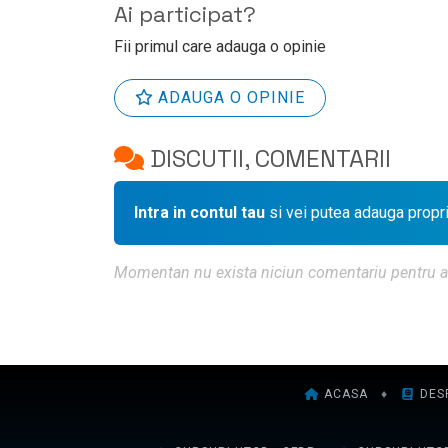
Ai participat?
Fii primul care adauga o opinie
ADAUGA O OPINIE
DISCUTII, COMENTARII
Intra in contul tau
si vei putea adauga propr
Momentan nu exista niciun comentariu pentru aces
ACASA
♦
DES