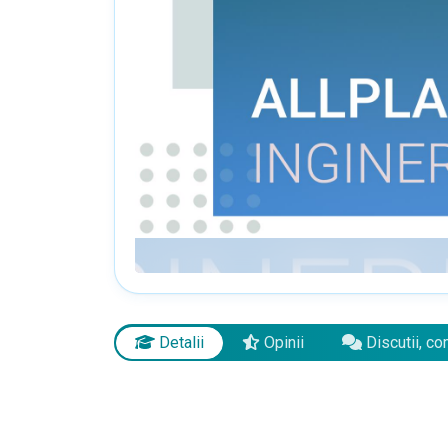
Detalii
Opinii
Discutii, co