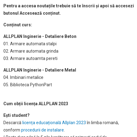
Pentru a accesa noutațile trebuie să te înscrii și apoi să accesezi
butonul Accesează conținut.
Conținut curs:
ALLPLAN Inginerie - Detaliere Beton
01. Armare automata stalpi
02. Armare automata grinda
03. Armare autoamta pereti
ALLPLAN Inginerie - Detaliere Metal
04. Imbinari metalice
05. Biblioteca PythonPart
Cum obții licența ALLPLAN 2023
Ești student?
Descarcă
licența educațională Allplan 2023
în limba romană,
conform
procedurii de instalare
.