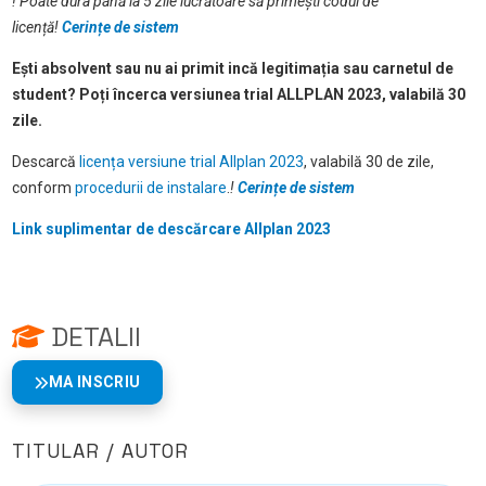
! Poate dura până la 5 zile lucrătoare să primești codul de
licență
!
Cerințe de sistem
Ești absolvent sau nu ai primit incă legitimația sau carnetul de
student? Poți încerca versiunea trial ALLPLAN 2023, valabilă 30
zile.
Descarcă
licența versiune trial Allplan 2023
, valabilă 30 de zile,
conform
procedurii de instalare
.
!
Cerințe de sistem
Link suplimentar de descărcare Allplan 2023
DETALII
MA INSCRIU
TITULAR / AUTOR