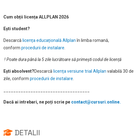
Cum obții licența ALLPLAN 2026
Ești student?
Descarcă
licența educațională Allplan
în limba romană,
conform
procedurii de instalare
.
! Poate dura până la 5 zile lucrătoare să primești codul de licență
Ești absolvent?
Descarcă
licența versiune trial Allplan
valabilă 30 de
zile, conform
procedurii de instalare
.
___________________________________
Dacă ai intrebari, ne poți scrie pe
contact@cursuri.online.
DETALII