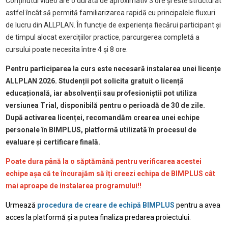
Conținutul video are o durată de aproximativ 3 ore și este structurat
astfel încât să permită familiarizarea rapidă cu principalele fluxuri
de lucru din ALLPLAN. În funcție de experiența fiecărui participant și
de timpul alocat exercițiilor practice, parcurgerea completă a
cursului poate necesita între 4 și 8 ore.
Pentru participarea la curs este necesară instalarea unei licențe
ALLPLAN 2026. Studenții pot solicita gratuit o licență
educațională, iar absolvenții sau profesioniștii pot utiliza
versiunea Trial, disponibilă pentru o perioadă de 30 de zile.
După activarea licenței, recomandăm crearea unei echipe
personale în BIMPLUS, platformă utilizată în procesul de
evaluare și certificare finală.
Poate dura până la o săptămână pentru verificarea acestei
echipe așa că te încurajăm să îți creezi echipa de BIMPLUS cât
mai aproape de instalarea programului!!
Urmează
procedura de creare de echipă BIMPLUS
pentru a avea
acces la platformă și a putea finaliza predarea proiectului.