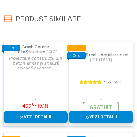
PRODUSE SIMILARE
Crash Course
Curs
5
ProtaStructure
(CC1)
ProtaSteel - detaliere otel
Curs
Proiectare construcții din
(PROTA19)
beton armat și analiză
seimică avansat...
3 review-uri
00
499
RON
GRATUIT
VEZI DETALII
VEZI DETALII