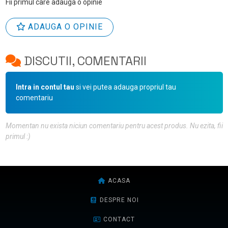
Fii primul care adauga o opinie
ADAUGA O OPINIE
DISCUTII, COMENTARII
Intra in contul tau
si vei putea adauga propriul tau
comentariu
Momentan nu exista niciun comentariu pentru acest produs. Nu ezita, fii
primul :)
ACASA
DESPRE NOI
CONTACT