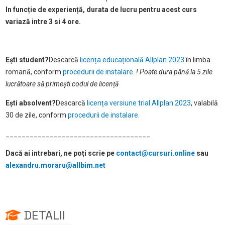
In funcție de experiență, durata de lucru pentru acest curs
variază intre 3 si 4 ore.
Ești student?
Descarcă
licența educațională Allplan 2023
în limba
romană, conform
procedurii de instalare
.
! Poate dura până la 5 zile
lucrătoare să primești codul de licență
Ești absolvent?
Descarcă
licența versiune trial Allplan 2023
, valabilă
30 de zile, conform
procedurii de instalare
.
____________________________________
Dacă ai intrebari, ne poți scrie pe
contact@cursuri.online
sau
alexandru.moraru@allbim.net
DETALII