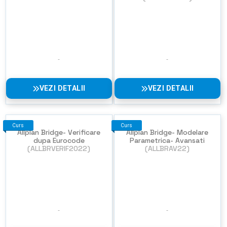
VEZI DETALII
VEZI DETALII
Curs
Curs
Allplan Bridge- Verificare
Allplan Bridge- Modelare
dupa Eurocode
Parametrica- Avansati
(ALLBRVERIF2022)
(ALLBRAV22)
NU EXISTA
IMAGINI