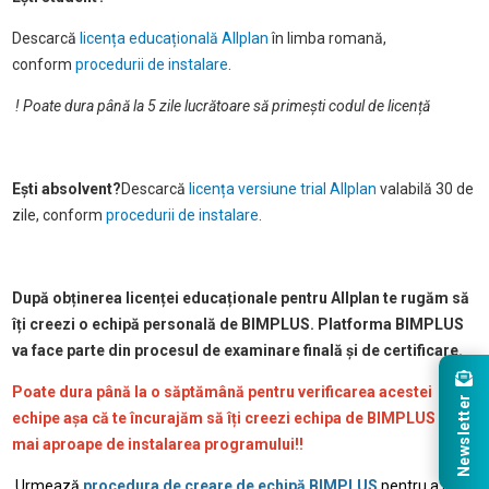
Descarcă
licența educațională Allplan
în limba romană,
conform
procedurii de instalare
.
! Poate dura până la 5 zile lucrătoare să primești codul de licență
Ești absolvent?
Descarcă
licența versiune trial Allplan
valabilă 30 de
zile, conform
procedurii de instalare
.
După obținerea licenței educaționale pentru Allplan te rugăm să
îți creezi o echipă personală de BIMPLUS. Platforma BIMPLUS
va face parte din procesul de examinare finală și de certificare.
Poate dura până la o săptămână pentru verificarea acestei
Newsletter
echipe așa că te încurajăm să îți creezi echipa de BIMPLUS cât
mai aproape de instalarea programului!!
Urmează
procedura de creare de echipă BIMPLUS
pentru a avea