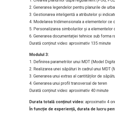
1. Crearea planurilor dupa regulament (PUG, PUZ
2. Generarea legendelor pentru planurile de urb
3. Gestionarea inteligentă a atributelor și indicato
4. Modelarea tridimensionala a elementelor ce co
5. Personalizarea simbolurilor și a elementelor 
6. Generarea documentației tehnice sub forma rap
Durată conținut video: aproximativ 135 minute
Modulul 3:
1. Definirea parametrilor unui MDT (Model Digita
2. Realizarea unei săpături în cadrul unui MDT (
3. Generarea unui extras al cantităților de săpăt
4. Generarea unui profil transversal de teren
Durată conținut video: aproximativ 40 minute
Durata totală conținut video:
aproximativ 4 o
În funcție de experiență, durata de lucru pen