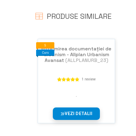
PRODUSE SIMILARE
5
Întocmirea documentației de
Curs
urbanism - Allplan Urbanism
Avansat
(ALLPLANURB_23)
1 review
VEZI DETALII