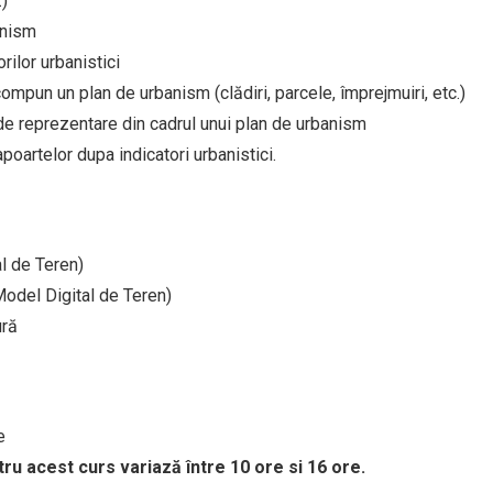
)
anism
rilor urbanistici
mpun un plan de urbanism (clădiri, parcele, împrejmuiri, etc.)
de reprezentare din cadrul unui plan de urbanism
oartelor dupa indicatori urbanistici.
l de Teren)
Model Digital de Teren)
ură
re
tru acest curs variază între 10 ore si 16 ore.