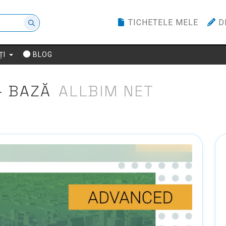
TICHETELE MELE
D
ȚI
BLOG
- BAZĂ
ALLBIM NET