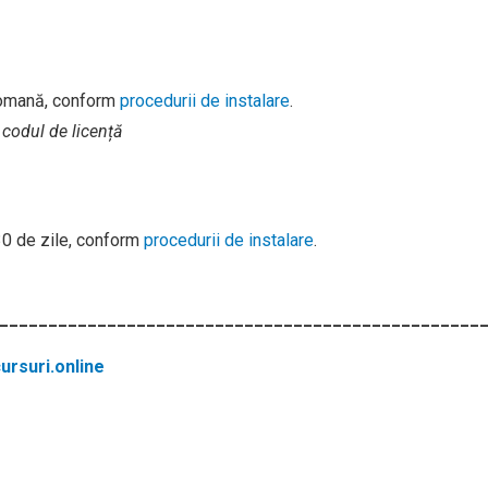
romană, conform
procedurii de instalare
.
 codul de licență
 30 de zile, conform
procedurii de instalare
.
_________________________________________________
rsuri.online