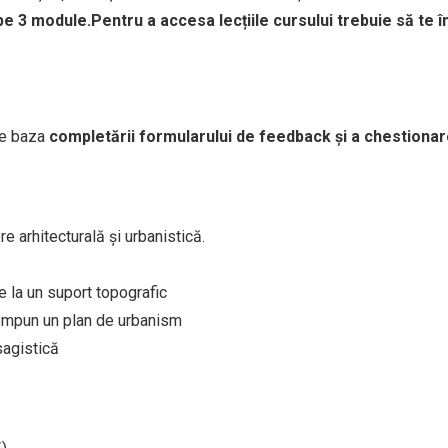
pe 3 module.
Pentru a accesa lecțiile cursului trebuie să te 
pe baza
completării formularului de feedback și a chestionarelo
e arhitecturală și urbanistică.
e la un suport topografic
compun un plan de urbanism
sagistică