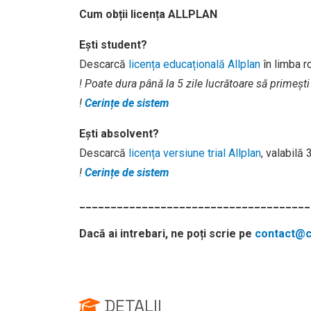
Cum obții licența ALLPLAN
Ești student?
Descarcă
licența educațională Allplan
în limba 
! Poate dura până la 5 zile lucrătoare să primești
!
Cerințe de sistem
Ești absolvent?
Descarcă
licența versiune trial Allplan
, valabilă
!
Cerințe de sistem
_____________________________________
Dacă ai intrebari, ne poți scrie pe
contact@cu
DETALII