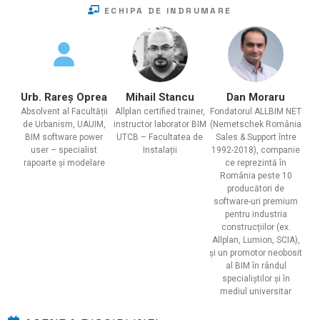
ECHIPA DE INDRUMARE
Urb. Rareș Oprea
Mihail Stancu
Dan Moraru
Absolvent al Facultății
Allplan certified trainer,
Fondatorul ALLBIM NET
de Urbanism, UAUIM,
instructor laborator BIM
(Nemetschek România
BIM software power
UTCB – Facultatea de
Sales & Support între
user – specialist
Instalații
1992-2018), companie
rapoarte și modelare
ce reprezintă în
România peste 10
producători de
software-uri premium
pentru industria
construcțiilor (ex.
Allplan, Lumion, SCIA),
și un promotor neobosit
al BIM în rândul
specialiștilor și în
mediul universitar