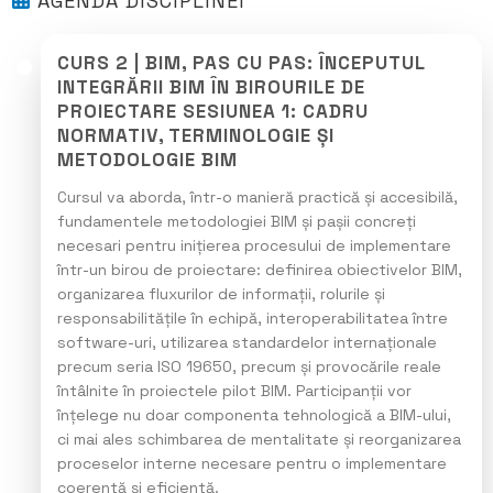
AGENDA DISCIPLINEI
CURS 2 | BIM, PAS CU PAS: ÎNCEPUTUL
INTEGRĂRII BIM ÎN BIROURILE DE
PROIECTARE SESIUNEA 1: CADRU
NORMATIV, TERMINOLOGIE ȘI
METODOLOGIE BIM
Cursul va aborda, într-o manieră practică și accesibilă,
fundamentele metodologiei BIM și pașii concreți
necesari pentru inițierea procesului de implementare
într-un birou de proiectare: definirea obiectivelor BIM,
organizarea fluxurilor de informații, rolurile și
responsabilitățile în echipă, interoperabilitatea între
software-uri, utilizarea standardelor internaționale
precum seria ISO 19650, precum și provocările reale
întâlnite în proiectele pilot BIM. Participanții vor
înțelege nu doar componenta tehnologică a BIM-ului,
ci mai ales schimbarea de mentalitate și reorganizarea
proceselor interne necesare pentru o implementare
coerentă și eficientă.