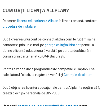
CUM OBȚII LICENȚA ALLPLAN?
Descarcă
licența educațională Allplan
în limba romană, conform
procedurii de instalare
.
După crearea unui cont pe connect.allplan.com te rugăm să ne
contactezi prin un e-mail pe
george.calin@allbim.net
pentru a
obține o licență educațională valabilă pe durata desfășurării
cursurilor în parteneriat cu OAR București.
Pentru a vedea daca programul este compatibil cu laptopul sau
calculatorul folosit, te rugăm să verifici și
Cerințele de sistem
După obținerea licenței educaționale pentru Allplan te rugăm să îți
creezi o echipă personală de BIMPLUS.