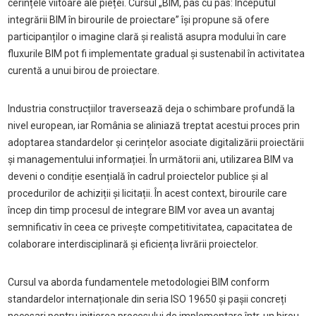
cerințele viitoare ale pieței. Cursul „BIM, pas cu pas: Începutul
integrării BIM în birourile de proiectare” își propune să ofere
participanților o imagine clară și realistă asupra modului în care
fluxurile BIM pot fi implementate gradual și sustenabil în activitatea
curentă a unui birou de proiectare.
Industria construcțiilor traversează deja o schimbare profundă la
nivel european, iar România se aliniază treptat acestui proces prin
adoptarea standardelor și cerințelor asociate digitalizării proiectării
și managementului informației. În următorii ani, utilizarea BIM va
deveni o condiție esențială în cadrul proiectelor publice și al
procedurilor de achiziții și licitații. În acest context, birourile care
încep din timp procesul de integrare BIM vor avea un avantaj
semnificativ în ceea ce privește competitivitatea, capacitatea de
colaborare interdisciplinară și eficiența livrării proiectelor.
Cursul va aborda fundamentele metodologiei BIM conform
standardelor internaționale din seria ISO 19650 și pașii concreți