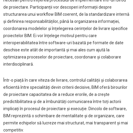
necesari pentru inițierea procesului de implementare într-un birou
de proiectare. Participanții vor descoperi informații despre
structurarea unui workflow BIM coerent, de la standardizare internă
și definirea responsabilităților, până la organizarea informației,
coordonarea modelelor și înțelegerea cerințelor de livrare specifice
proiectelor BIM. Ei vor înțelege motivul pentru care
interoperabilitatea între software-uri bazată pe formate de date
deschise este atât de importantă și mai ales cum ajută la
optimizarea proceselor de proiectare, coordonare și colaborare
interdisciplinară.
Într-o piață în care viteza de livrare, controlul calității și colaborarea
eficientă între specialități devin criterii decisive, BIM oferă birourilor
de proiectare capacitatea de a reduce erorile, de a crește
predictibilitatea și de a îmbunătăți comunicarea între toți actorii
implicați în procesul de proiectare și execuție. Dincolo de software,
BIM reprezintă o schimbare de mentalitate și de organizare, care
permite echipelor să lucreze mai structurat, mai transparent și mai
competitiv.