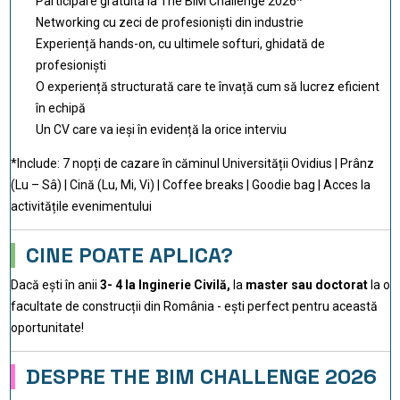
Participare gratuită la The BIM Challenge 2026*
Networking cu zeci de profesioniști din industrie
Experiență hands-on, cu ultimele softuri, ghidată de
profesioniști
O experiență structurată care te învață cum să lucrez eficient
în echipă
Un CV care va ieși în evidență la orice interviu
*Include: 7 nopți de cazare în căminul Universității Ovidius | Prânz
(Lu – Sâ) | Cină (Lu, Mi, Vi) | Coffee breaks | Goodie bag | Acces la
activitățile evenimentului
CINE POATE APLICA?
Dacă ești în anii
3- 4 la Inginerie Civilă,
la
master sau doctorat
la o
facultate de construcții din România - ești perfect pentru această
oportunitate!
DESPRE THE BIM CHALLENGE 2026