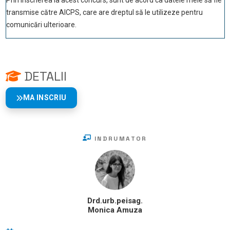
Prin înscrierea la acest concurs, sunt de acord ca datele mele să fie
transmise către AICPS, care are dreptul să le utilizeze pentru
comunicări ulterioare.
DETALII
MA INSCRIU
INDRUMATOR
Drd.urb.peisag.
Monica Amuza