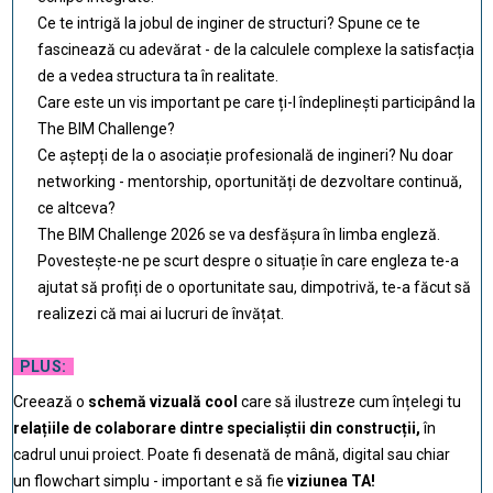
Ce te intrigă la jobul de inginer de structuri? Spune ce te
fascinează cu adevărat - de la calculele complexe la satisfacția
de a vedea structura ta în realitate.
Care este un vis important pe care ți-l îndeplinești participând la
The BIM Challenge?
Ce aștepți de la o asociație profesională de ingineri? Nu doar
networking - mentorship, oportunități de dezvoltare continuă,
ce altceva?
The BIM Challenge 2026 se va desfășura în limba engleză.
Povestește-ne pe scurt despre o situație în care engleza te-a
ajutat să profiți de o oportunitate sau, dimpotrivă, te-a făcut să
realizezi că mai ai lucruri de învățat.
PLUS:
Creează o
schemă vizuală cool
care să ilustreze cum înțelegi tu
relațiile de colaborare dintre specialiștii din construcții,
în
cadrul unui proiect. Poate fi desenată de mână, digital sau chiar
un flowchart simplu - important e să fie
viziunea TA!