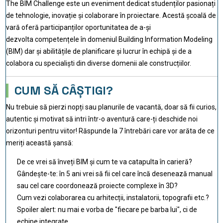
The BIM Challenge este un eveniment dedicat studenților pasionați
de tehnologie, inovație și colaborare în proiectare. Acestă școală de
vară oferă participanților oportunitatea de a-și
dezvolta competențele în domeniul Building Information Modeling
(BIM) dar și abilitățile de planificare și lucrur în echipă și de a
colabora cu specialiști din diverse domenii ale construcțiilor.
CUM SĂ CÂȘTIGI?
Nu trebuie să pierzi nopți sau planurile de vacantă, doar să fii curios,
autentic și motivat să intri într-o aventură care-ți deschide noi
orizonturi pentru viitor! Răspunde la 7 întrebări care vor arăta de ce
meriți această șansă:
De ce vrei să înveți BIM și cum te va catapulta în carieră?
Gândește-te: în 5 ani vrei să fii cel care încă desenează manual
sau cel care coordonează proiecte complexe în 3D?
Cum vezi colaborarea cu arhitecții, instalatorii, topografii etc.?
Spoiler alert: nu mai e vorba de "fiecare pe barba lui", ci de
echipe integrate.