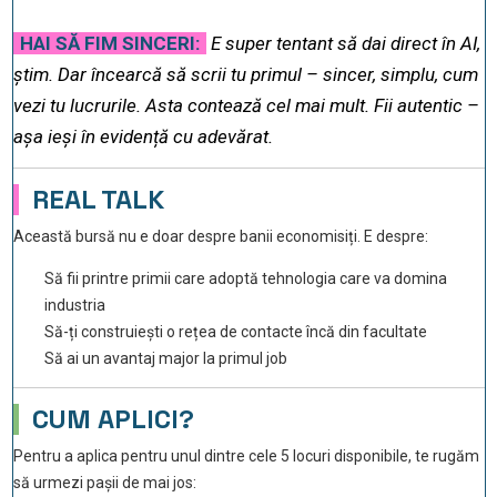
HAI SĂ FIM SINCERI:
E super tentant să dai direct în AI,
știm. Dar încearcă să scrii tu primul – sincer, simplu, cum
vezi tu lucrurile. Asta contează cel mai mult.
Fii autentic –
așa ieși în evidență cu adevărat.
REAL TALK
Această bursă nu e doar despre banii economisiți. E despre:
Să fii printre primii care adoptă tehnologia care va domina
industria
Să-ți construiești o rețea de contacte încă din facultate
Să ai un avantaj major la primul job
CUM APLICI?
Pentru a aplica pentru unul dintre cele 5 locuri disponibile, te rugăm
să urmezi pașii de mai jos: