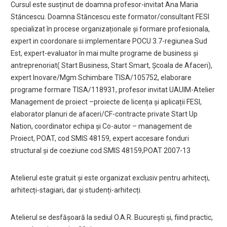
Cursul este susținut de doamna profesor-invitat Ana Maria
Stăncescu. Doamna Stăncescu este formator/consultant FESI
specializat în procese organizaționale și formare profesionala,
expert in coordonare si implementare POCU 3.7-regiunea Sud
Est, expert-evaluator în mai multe programe de business și
antreprenoriat( Start Business, Start Smart, Școala de Afaceri),
expert Inovare/Mgm Schimbare TISA/105752, elaborare
programe formare TISA/118931, profesor invitat UAUIM-Atelier
Management de proiect –proiecte de licența și aplicații FESI,
elaborator planuri de afaceri/CF-contracte private Start Up
Nation, coordinator echipa și Co-autor – management de
Proiect, POAT, cod SMIS 48159, expert accesare fonduri
structural și de coeziune cod SMIS 48159,POAT 2007-13
Atelierul este gratuit și este organizat exclusiv pentru arhitecți,
arhitecți-stagiari, dar și studenți-arhitecți.
Atelierul se desfășoară la sediul O.A.R. București și, fiind practic,