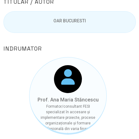
TITULAR / AUTOR
OAR BUCURESTI
INDRUMATOR
Prof. Ana Maria Stăncescu
Formator/consultant FESI
specializat în accesare și
implementare proiecte, procese
organizaționale și formare
profesională din varia finanțări
POCU 3.7, expert-evaluator (Start