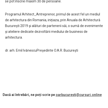
se pot înscrie maxim 30 de persoane.
Programul Arhitect_Antreprenor, primul de acest fel un mediul
de arhitectura din Romania, inițiaza, prin Anuala de Arhitectură
București 2019 și alături de partenerii săi, o sumă de evenimente
și ateliere dedicate dezvoltării mediului de business de
arhitectura.
dr. arh. Emil Ivănescu
Președinte O.A.R. București
Dacă ai întrebări, ne poți scrie pe
oarbucuresti@cursuri.online