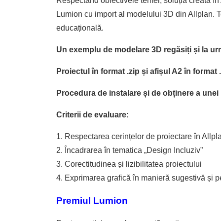
Respectând obiectivele temei, soluția creată în 
Lumion cu import al modelului 3D din Allplan.
educațională.
Un exemplu de modelare 3D regăsiți și la u
Proiectul în format .zip și afișul A2 în format
Procedura de instalare și de obținere a unei 
Criterii de evaluare:
1. Respectarea cerințelor de proiectare în Allpl
2. Încadrarea în tematica „Design Incluziv”
3. Corectitudinea și lizibilitatea proiectului
4. Exprimarea grafică în manieră sugestivă și 
Premiul Lumion