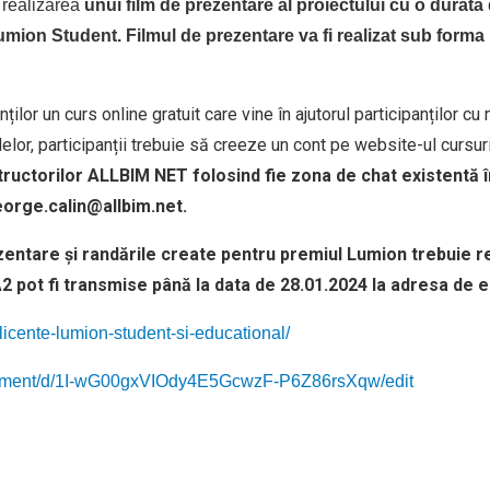
 realizarea
unui film de prezentare al proiectului cu o durat
Lumion Student. Filmul de prezentare va fi realizat sub forma 
lor un curs online gratuit care vine în ajutorul participanților cu
lor, participanții trebuie să creeze un cont pe website-ul cursuri
instructorilor ALLBIM NET folosind fie zona de chat existentă 
eorge.calin@allbim.net.
zentare și randările create pentru premiul Lumion trebuie r
 A2 pot fi transmise până la data de 28.01.2024 la adresa d
/licente-lumion-student-si-educational/
ocument/d/1I-wG00gxVIOdy4E5GcwzF-P6Z86rsXqw/edit