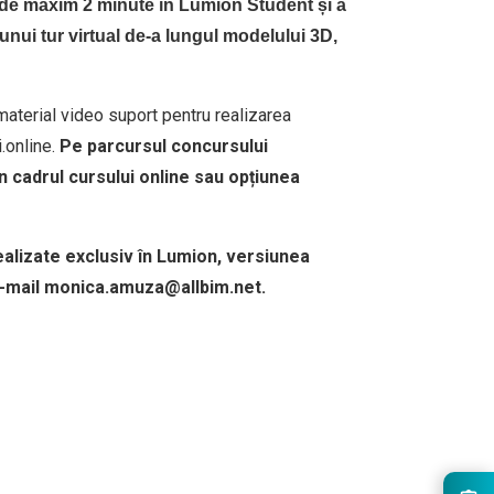
ă de maxim 2 minute în Lumion Student și a
unui tur virtual de-a lungul modelului 3D,
 material video suport pentru realizarea
.online.
Pe parcursul concursului
în cadrul cursului online sau opțiunea
ealizate exclusiv în Lumion, versiunea
e e-mail monica.amuza@allbim.net.