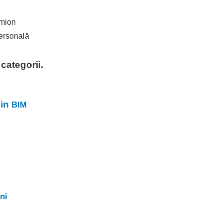
umion
personală
 categorii.
in
BIM
ni