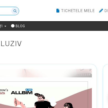
TICHETELE MELE
D
ȚI
BLOG
LUZIV