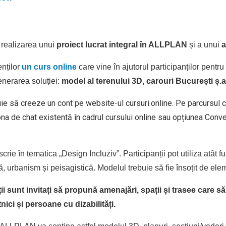
 realizarea unui
proiect lucrat integral în ALLPLAN
și a unui
a
enților
un curs online
care vine în ajutorul participanților pentru
generarea soluției:
model al terenului 3D, carouri București ș.a
ie să creeze un cont pe website-ul cursuri.online. Pe parcursul con
na de chat existentă în cadrul cursului online sau opțiunea Conve
ie în tematica „Design Incluziv”. Participanții pot utiliza atât fu
ă, urbanism și peisagistică. Modelul trebuie să fie însoțit de ele
ii sunt invitați să propună amenajări, spații și trasee care să
nici și persoane cu dizabilități.