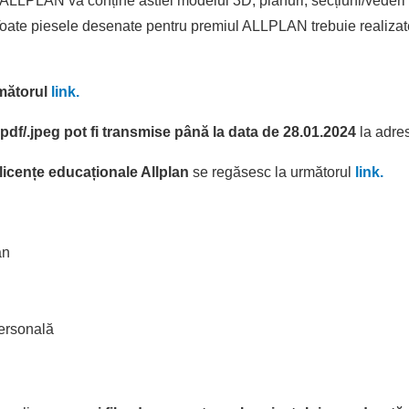
ALLPLAN va conține astfel modelul 3D, planuri, secțiuni/vederi ș
 Toate piesele desenate pentru premiul ALLPLAN trebuie realiza
rmătorul
link.
 .pdf/.jpeg pot fi transmise până la data de 28.01.2024
la adre
licențe educaționale Allplan
se regăsesc la următorul
link.
an
personală