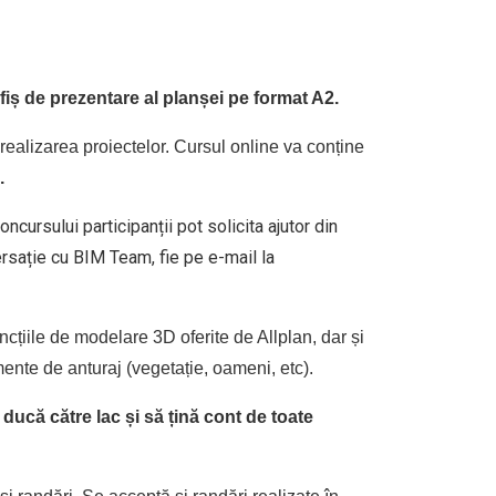
fiș de prezentare al planșei pe format A2.
 realizarea proiectelor. Cursul online va conține
.
cursului participanții pot solicita ajutor din
rsație cu BIM Team, fie pe e-mail la
ncțiile de modelare 3D oferite de Allplan, dar și
mente de anturaj (vegetație, oameni, etc).
 ducă către lac și să țină cont de toate