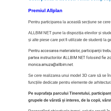
Premiul Allplan
Pentru participarea la această secțiune se cere
ALLBIM NET pune la dispoziția elevilor și stud
și alte piese care pot fi utilizate de studenți la 
Pentru accesarea materialelor, participanții trebu
partea instructorilor ALLBIM NET folosind fie zo
monica.amuza@allbim.net.
Se cere realizarea unui model 3D care să se înscr
funcțiile dedicate pentru elemente de arhitectur
Pe suprafața parcului Tineretului, participanț
grupele de vârstă și interes, de la copii, vârst