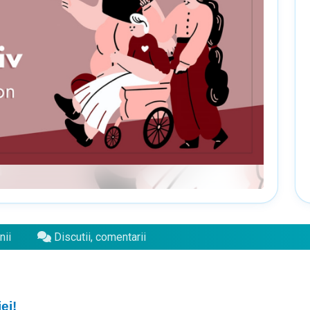
nii
Discutii, comentarii
ei!