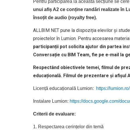
Pentru participarea la această secțiune se cere
unui afiș A2 ce conține randări realizate în 
însoțit de audio (royalty free).
ALLBIM NET pune la dispoziția elevilor și studenți
proiectelor în Lumion. Pentru accesarea materiale
participanții pot solicita ajutor din partea 
Conversație cu BIM Team, fie pe e-mail la g
Respectând obiectivele temei, filmul de pre
educațională. Filmul de prezentare și afișul
Licență educațională Lumion:
https://lumion.ro
Instalare Lumion:
https://docs.google.com/d
Criterii de evaluare:
1. Respectarea cerințelor din temă