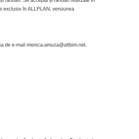
i randări. Se acceptă și randări realizate în
te exclusiv în ALLPLAN, versiunea
sa de e-mail monica.amuza@allbim.net.