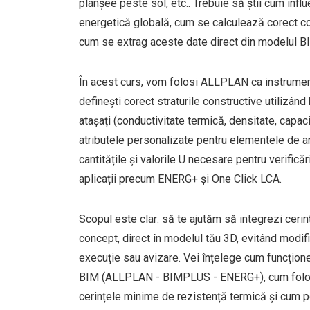
planșee peste sol, etc.. Trebuie să știi cum inf
energetică globală, cum se calculează corect coe
cum se extrag aceste date direct din modelul B
În acest curs, vom folosi ALLPLAN ca instrument
definești corect straturile constructive utilizând
atașați (conductivitate termică, densitate, capac
atributele personalizate pentru elementele de 
cantitățile și valorile U necesare pentru verifică
aplicații precum ENERG+ și One Click LCA.
Scopul este clar: să te ajutăm să integrezi cer
concept, direct în modelul tău 3D, evitând modifi
execuție sau avizare. Vei înțelege cum funcțio
BIM (ALLPLAN - BIMPLUS - ENERG+), cum folose
cerințele minime de rezistență termică și cum p