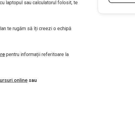
 laptopul sau calculatorul folosit, te
lan te rugăm să îți creezi o echipă
are
pentru informații referitoare la
rsuri.online
sau