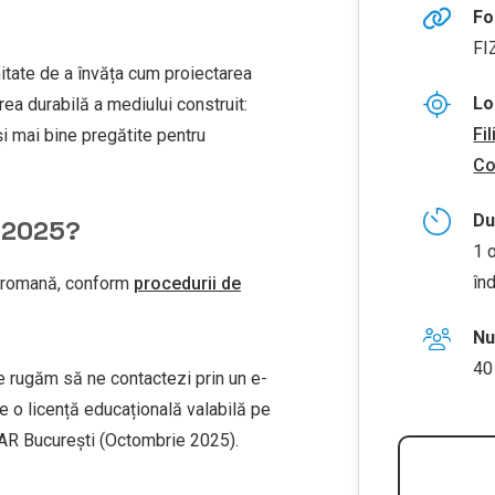
Fo
FI
unitate de a învăța cum proiectarea
Lo
ea durabilă a mediului construit:
Fi
și mai bine pregătite pentru
Co
Du
 2025?
1 
în
 romană, conform
procedurii de
Nu
40
e rugăm să ne contactezi prin un e-
e o licență educațională valabilă pe
 OAR București (Octombrie 2025).