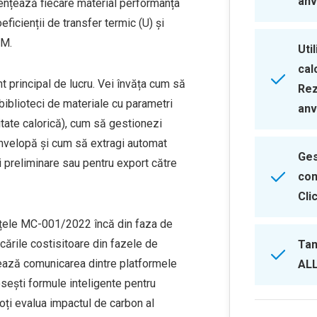
anv
luențează fiecare material performanța
ficienții de transfer termic (U) și
IM.
Uti
cal
 principal de lucru. Vei învăța cum să
Rez
 biblioteci de materiale cu parametri
anv
itate calorică), cum să gestionezi
anvelopă și cum să extragi automat
Ges
ri preliminare sau pentru export către
con
Cli
ințele MC-001/2022 încă din faza de
cările costisitoare din fazele de
Tan
nează comunicarea dintre platformele
ALL
ști formule inteligente pentru
oți evalua impactul de carbon al