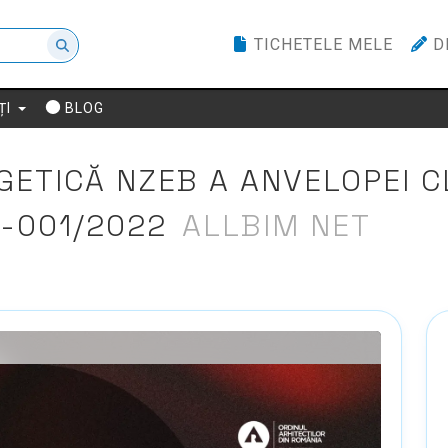
TICHETELE MELE
D
ȚI
BLOG
ETICĂ NZEB A ANVELOPEI CL
-001/2022
ALLBIM NET