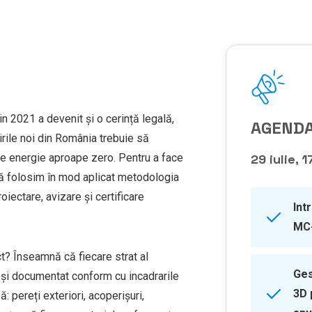
n 2021 a devenit și o cerință legală,
AGENDA
rile noi din România trebuie să
e energie aproape zero. Pentru a face
29 iulie, 
 să folosim în mod aplicat metodologia
iectare, avizare și certificare
Int
MC
ct? Înseamnă că fiecare strat al
Ges
at și documentat conform cu incadrarile
3D 
 pereți exteriori, acoperișuri,