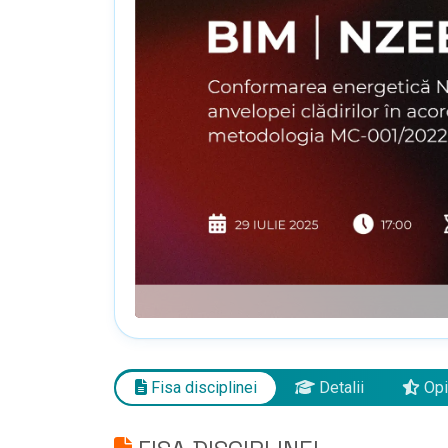
Fisa disciplinei
Detalii
Opi