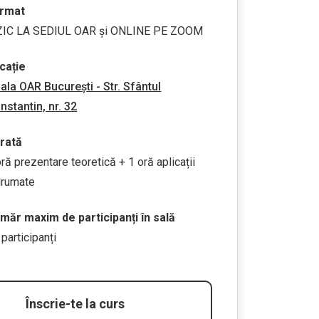
rmat
ZIC LA SEDIUL OAR și ONLINE PE ZOOM
cație
liala OAR București - Str. Sfântul
nstantin, nr. 32
rată
oră prezentare teoretică + 1 oră aplicații
drumate
măr maxim de participanți în sală
 participanți
Înscrie-te la curs