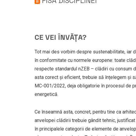
FISA DISCIPLINEI
CE VEI ÎNVĂȚA?
Tot mai des vorbim despre sustenabilitate, iar di
în conformitate cu normele europene: toate clădi
respecte standardul nZEB – clădiri cu consum d
asta corect și eficient, trebuie să înțelegem și
MC-001/2022, deja obligatorie în procesul de pro
energetică.
Ce înseamnă asta, concret, pentru tine ca arhite
anvelopei clădirii trebuie gândit tehnic, justific
în principalele categorii de elemente de anvelopă: