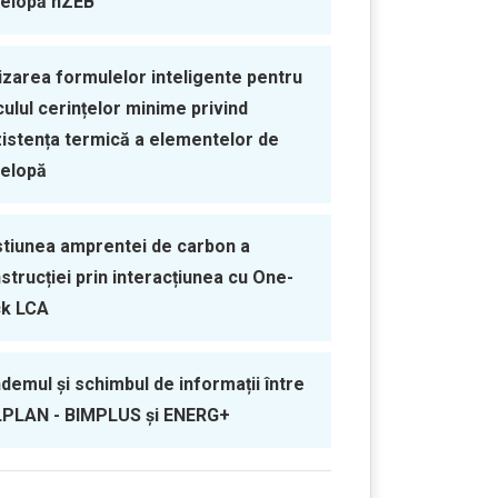
elopă nZEB
lizarea formulelor inteligente pentru
culul cerințelor minime privind
istența termică a elementelor de
elopă
tiunea amprentei de carbon a
strucției prin interacțiunea cu One-
ck LCA
demul și schimbul de informații între
PLAN - BIMPLUS și ENERG+