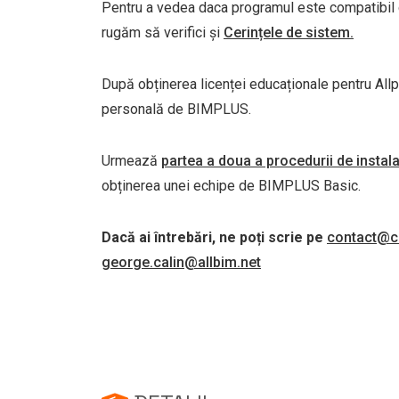
Pentru a vedea daca programul este compatibil cu
rugăm să verifici și
Cerințele de sistem.
După obținerea licenței educaționale pentru Allp
personală de BIMPLUS.
Urmează
partea a doua a procedurii de instal
obținerea unei echipe de BIMPLUS Basic.
Dacă ai întrebări, ne poți scrie pe
contact@cu
george.calin@allbim.net