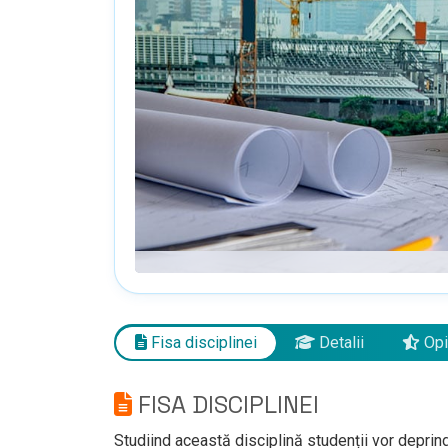
Fisa disciplinei
Detalii
Opi
FISA DISCIPLINEI
Studiind această disciplină studenții vor deprind