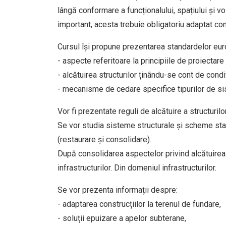
lângă conformare a funcționalului, spațiului și v
important, acesta trebuie obligatoriu adaptat cont
Cursul își propune prezentarea standardelor euro
- aspecte referitoare la principiile de proiectare 
- alcătuirea structurilor ținându-se cont de cond
- mecanisme de cedare specifice tipurilor de sis
Vor fi prezentate reguli de alcătuire a structuril
Se vor studia sisteme structurale și scheme stati
(restaurare și consolidare).
După consolidarea aspectelor privind alcătuirea 
infrastructurilor. Din domeniul infrastructurilor.
Se vor prezenta informații despre:
- adaptarea construcțiilor la terenul de fundare,
- soluții epuizare a apelor subterane,