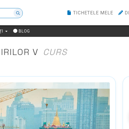
TICHETELE MELE
D
ȚI
BLOG
IRILOR V
CURS