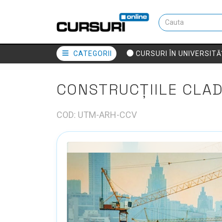
CATEGORII
CURSURI ÎN UNIVERSITĂ
CONSTRUCȚIILE CLAD
COD: UTM-ARH-CCV