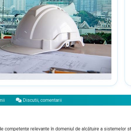
nii
Discutii, comentarii
e competențe relevante în domeniul de alcătuire a sistemelor stru