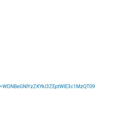
pwd=WDNBeGNlYzZKYkI3ZEptWlE3c1MzQT09