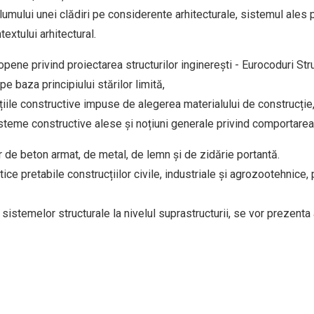
olumului unei clădiri pe considerente arhitecturale, sistemul ales 
extului arhitectural.
pene privind proiectarea structurilor inginerești - Eurocoduri Str
pe baza principiului stărilor limită,
ițiile constructive impuse de alegerea materialului de construcție
teme constructive alese și noțiuni generale privind comportarea 
or de beton armat, de metal, de lemn și de zidărie portantă.
ce pretabile construcțiilor civile, industriale și agrozootehnice,
sistemelor structurale la nivelul suprastructurii, se vor prezenta