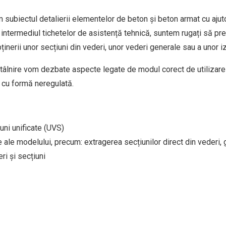
subiectul detalierii elementelor de beton și beton armat cu ajutor
 intermediul tichetelor de asistență tehnică, suntem rugați să pr
inerii unor secțiuni din vederi, unor vederi generale sau a unor i
 întâlnire vom dezbate aspecte legate de modul corect de utilizare 
 cu formă neregulată.
uni unificate (UVS)
 ale modelului, precum: extragerea secțiunilor direct din vederi, 
ri și secțiuni