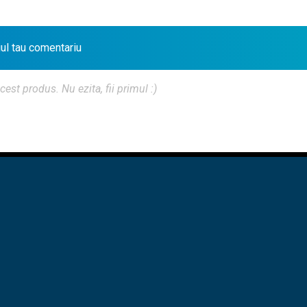
iul tau comentariu
t produs. Nu ezita, fii primul :)
PRE NOI
♦
CONTACT
♦
POLITICA CONFIDENTIALITATE
♦
 - FCCIA
CURSURI UTCN
CURSURI UAUIM
TICHETEL
UNCĂ
PROFILURI PUBLICE
GO DIGITAL 2025
THE BIM