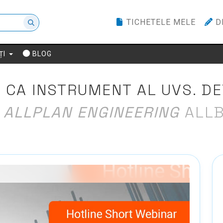
TICHETELE MELE
D
ȚI
BLOG
 CA INSTRUMENT AL UVS. DE
ALLPLAN ENGINEERING
ALLB