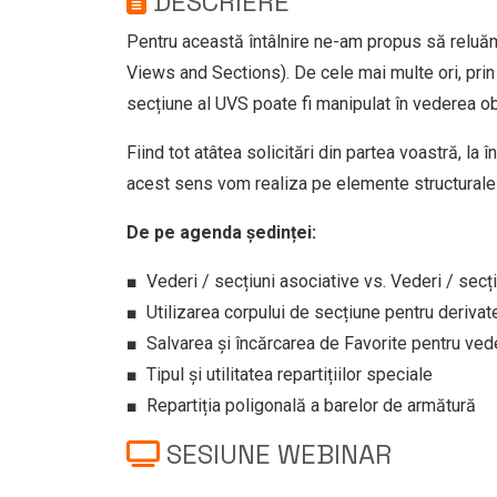
DESCRIERE
Pentru această întâlnire ne-am propus să reluăm 
Views and Sections). De cele mai multe ori, prin
secțiune al UVS poate fi manipulat în vederea obț
Fiind tot atâtea solicitări din partea voastră, la
acest sens vom realiza pe elemente structurale
De pe agenda ședinței:
■ Vederi / secțiuni asociative vs. Vederi / secți
■ Utilizarea corpului de secțiune pentru derivate
■ Salvarea și încărcarea de Favorite pentru vede
■ Tipul și utilitatea repartițiilor speciale
■ Repartiția poligonală a barelor de armătură
SESIUNE WEBINAR