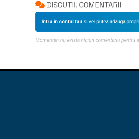
DISCUTII, COMENTARII
Intra in contul tau
si vei putea adauga propr
Momentan nu exista niciun comentariu pentru aces
ACASA
♦
DES
CURSURI UTCB - CFDP
CURSURI UTCB
LOCURI DE M