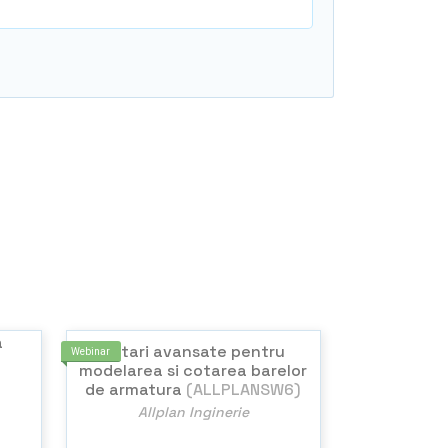
a
Setari avansate pentru
Webinar
modelarea si cotarea barelor
de armatura
(ALLPLANSW6)
Allplan Inginerie