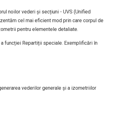
ul noilor vederi și secțiuni - UVS (Unified
ezentăm cel mai eficient mod prin care corpul de
zometrii pentru elementele detaliate.
a funcției Repartiții speciale. Exemplificări în
generarea vederilor generale și a izometriilor