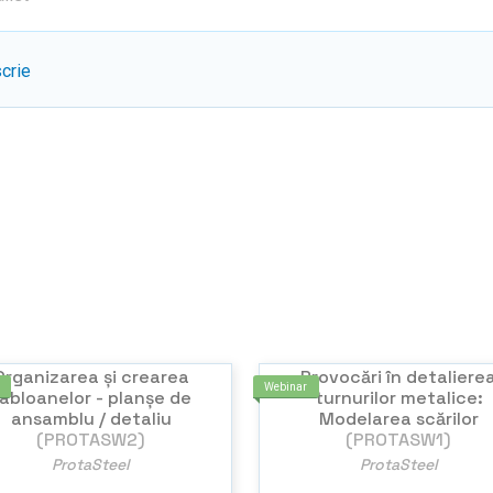
scrie
Organizarea și crearea
Provocări în detaliere
Webinar
abloanelor - planșe de
turnurilor metalice:
ansamblu / detaliu
Modelarea scărilor
(PROTASW2)
(PROTASW1)
ProtaSteel
ProtaSteel