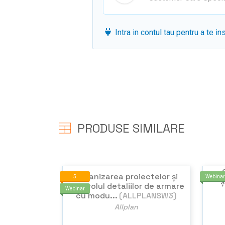
Intra in contul tau pentru a te in
PRODUSE SIMILARE
Organizarea proiectelor și
5
Webinar
ș
controlul detaliilor de armare
Webinar
cu modu...
(ALLPLANSW3)
Allplan