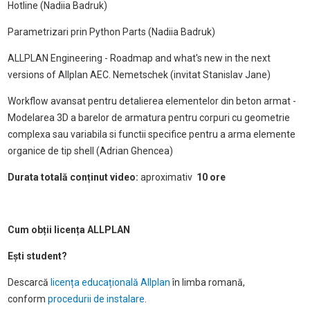
Hotline (Nadiia Badruk)
Parametrizari prin Python Parts (Nadiia Badruk)
ALLPLAN Engineering - Roadmap and what's new in the next
versions of Allplan AEC. Nemetschek (invitat Stanislav Jane)
Workflow avansat pentru detalierea elementelor din beton armat -
Modelarea 3D a barelor de armatura pentru corpuri cu geometrie
complexa sau variabila si functii specifice pentru a arma elemente
organice de tip shell (Adrian Ghencea)
Durata totală conținut video:
aproximativ
10 ore
Cum obții licența ALLPLAN
Ești student?
Descarcă
licența educațională Allplan
în limba romană,
conform
procedurii de instalare
.