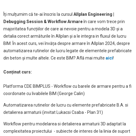
Îți mulțumim că te-ai înscris la cursul
Allplan Engineering |
Debugging Session & Workflow Armare
în care vom trece prin
majoritatea funcțiilor de care ai nevoie pentru a modela 3D și a
detalia corect armăturile în Allplan și a le integra in fluxul de lucru
BIM. În acest curs, vei învăța despre armare în Allplan 2024, despre
automatizarea rutinelor de lucru legate de elementele prefabricate
din beton și multe altele. Ce este BIM? Află mai multe
aici
!
Conținut curs:
Platforma CDE BIMPLUS - Workflow cu barele de armare pentru a fi
coordonate cu livabilele BIM (George Calin)
Automatizarea rutinelor de lucru cu elemente prefabricate B.A. si
detalierea armaturii (invitat Lukacsi Csaba - Plan 31)
Workflow pentru modelarea si detalierea armaturii 3D adaptat la
complexitatea proiectului - subiecte de interes de la linia de suport