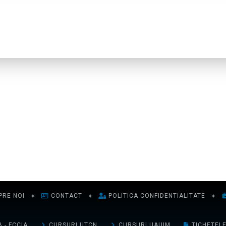
PRE NOI
♦
CONTACT
♦
POLITICA CONFIDENTIALITATE
♦
 - FCCIA
CURSURI UTCN
CURSURI UAUIM
TICHETEL