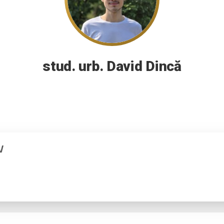
stud. urb. David Dincă
V