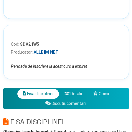
Cod:
SDV21W5
Producator:
ALLBIM NET
Perioada de inscriere la acest curs a expirat
Fisa disciplinei
Detalii
Opinii
Discutii, comentarii
FISA DISCIPLINEI
Obiectivul workshop-ului:
Recrutare in vederea angajarii part time