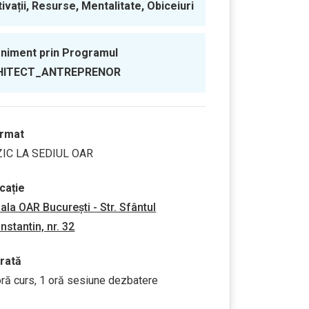
ivații, Resurse, Mentalitate, Obiceiuri
niment prin Programul
HITECT_ANTREPRENOR
rmat
ZIC LA SEDIUL OAR
cație
liala OAR București - Str. Sfântul
nstantin, nr. 32
rată
oră curs, 1 oră sesiune dezbatere