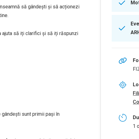
Mot
 înseamnă să gândești și să acționezi
tine.
Eve
AR
juta să iți clarifici și să iți răspunzi
Fo
FI
Lo
Fi
Co
re gândești sunt primii pași în
Du
1 