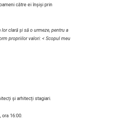
ameni către ei înșiși prin
a lor clară și să o urmeze, pentru a
orm propriilor valori: < Scopul meu
tecți și arhitecți stagiari.
 ora 16:00.
.