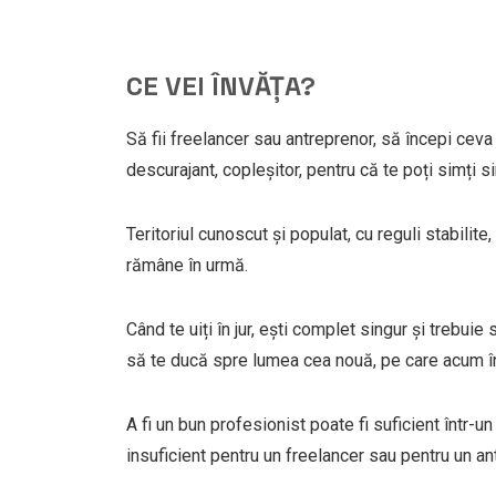
CE VEI ÎNVĂȚA?
Să fii freelancer sau antreprenor, să începi cev
descurajant, copleșitor, pentru că te poți simți si
Teritoriul cunoscut și populat, cu reguli stabilite
rămâne în urmă.
Când te uiți în jur, ești complet singur și trebuie
să te ducă spre lumea cea nouă, pe care acum în
A fi un bun profesionist poate fi suficient într-u
insuficient pentru un freelancer sau pentru un an