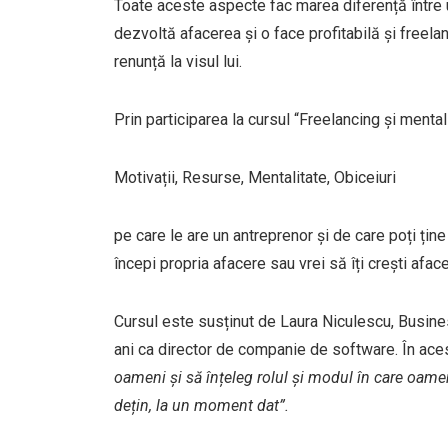
Toate aceste aspecte fac marea diferență între u
dezvoltă afacerea și o face profitabilă și freela
renunță la visul lui.
Prin participarea la cursul “Freelancing și mental
Motivații, Resurse, Mentalitate, Obiceiuri
pe care le are un antreprenor și de care poți ține
începi propria afacere sau vrei să îți crești afac
Cursul este susținut de Laura Niculescu, Busin
ani ca director de companie de software. În aces
oameni și să înțeleg rolul și modul în care oameni
dețin, la un moment dat”.