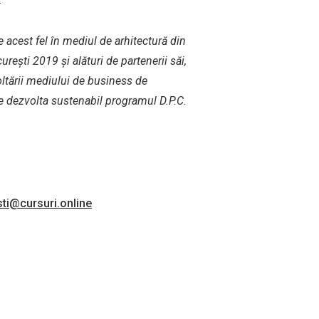
est fel în mediul de arhitectură din
rești 2019 și alături de partenerii săi,
ltării mediului de business de
re dezvolta sustenabil programul D.P.C.
ti@cursuri.online