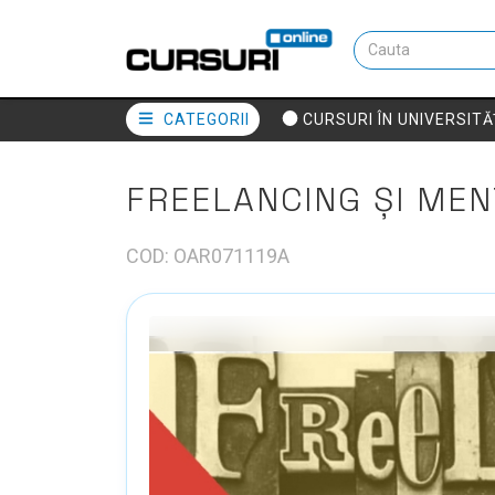
CATEGORII
CURSURI ÎN UNIVERSITĂ
FREELANCING ȘI ME
COD: OAR071119A