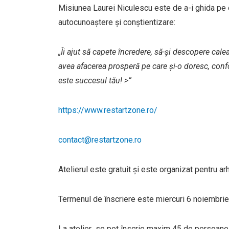
Misiunea Laurei Niculescu este de a-i ghida pe o
autocunoaștere și conștientizare:
„Îi ajut să capete încredere, să-și descopere cale
avea afacerea prosperă pe care și-o doresc, conf
este succesul tău! >”
https://www.restartzone.ro/
contact@restartzone.ro
Atelierul este gratuit și este organizat pentru arhi
Termenul de înscriere este miercuri 6 noiembrie,
La atelier se pot înscrie maxim 45 de persoane