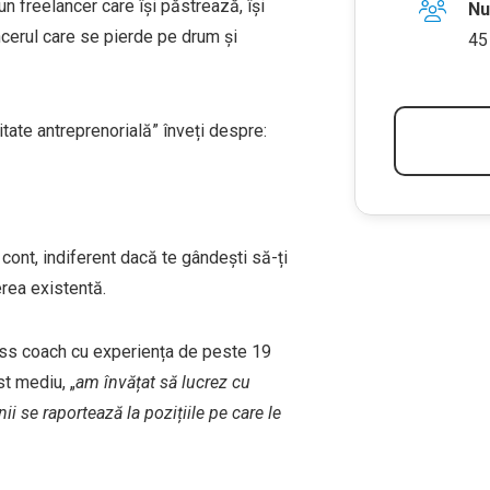
n freelancer care își păstrează, își
Nu
ncerul care se pierde pe drum și
45
itate antreprenorială” înveți despre:
 cont, indiferent dacă te gândești să-ți
erea existentă.
ess coach cu experiența de peste 19
t mediu, „
am învățat să lucrez cu
i se raportează la pozițiile pe care le