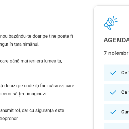
a nou bazându-te doar pe tine poate fi
AGENDA
ngur în țara nimănui.
7 noiembr
, care până mai ieri era lumea ta,
Ce 
 să decizi pe unde iți faci cărarea, care
Ce 
cerci să ți-o imaginezi.
n anumit rol, dar cu siguranță este
Cum
treprenor.