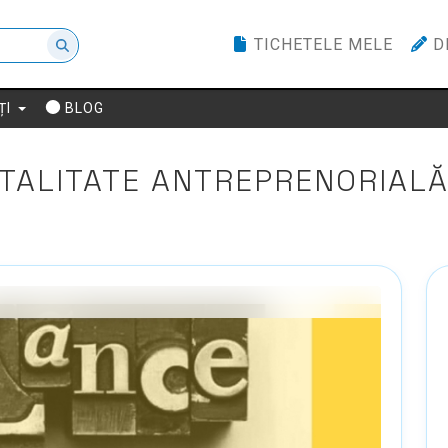
TICHETELE MELE
D
ȚI
BLOG
NTALITATE ANTREPRENORIAL