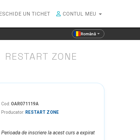
ESCHIDE UN TICHET
CONTUL MEU
Română
Ă
RESTART ZONE
Cod:
OAR071119A
Producator:
RESTART ZONE
Perioada de inscriere la acest curs a expirat