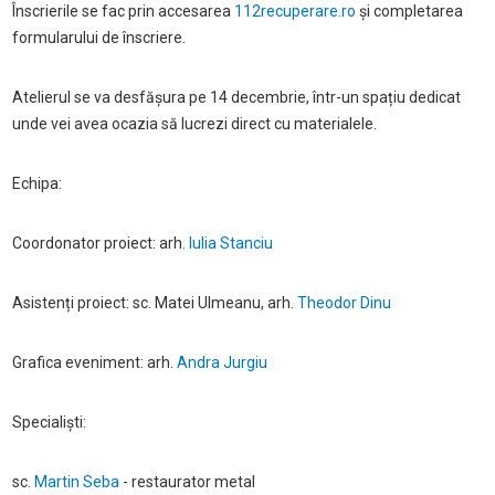
Înscrierile se fac prin accesarea
112recuperare.ro
și completarea
formularului de înscriere.
Atelierul se va desfășura pe 14 decembrie, într-un spațiu dedicat
unde vei avea ocazia să lucrezi direct cu materialele.
Echipa:
Coordonator proiect: arh.
Iulia Stanciu
Asistenți proiect: sc. Matei Ulmeanu, arh.
Theodor Dinu
Grafica eveniment: arh.
Andra Jurgiu
Specialiști:
sc.
Martin Seba
- restaurator metal