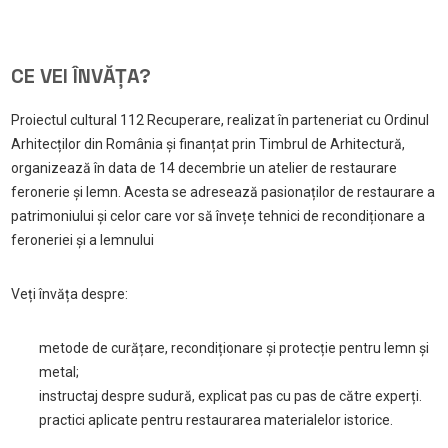
CE VEI ÎNVĂȚA?
Proiectul cultural 112 Recuperare, realizat în parteneriat cu Ordinul
Arhitecților din România și finanțat prin Timbrul de Arhitectură,
organizează în data de 14 decembrie un atelier de restaurare
feronerie și lemn. Acesta se adresează pasionaților de restaurare a
patrimoniului și celor care vor să învețe tehnici de recondiționare a
feroneriei și a lemnului
Veți învăța despre:
metode de curățare, recondiționare și protecție pentru lemn și
metal;
instructaj despre sudură, explicat pas cu pas de către experți.
practici aplicate pentru restaurarea materialelor istorice.