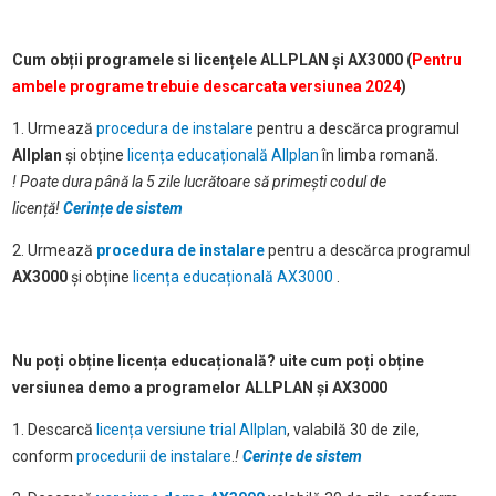
Cum obții programele si licențele ALLPLAN și AX3000 (
Pentru
ambele programe trebuie descarcata versiunea 2024
)
1. Urmează
procedura de instalare
pentru a descărca programul
Allplan
și obține
licența educațională Allplan
în limba romană.
! Poate dura până la 5 zile lucrătoare să primești codul de
licență
!
Cerințe de sistem
2. Urmează
procedura de instalare
pentru a descărca programul
AX3000
și obține
licența educațională AX3000
.
Nu poți obține licența educațională? uite cum poți obține
versiunea demo a programelor ALLPLAN și AX3000
1. Descarcă
licența versiune trial Allplan
, valabilă 30 de zile,
conform
procedurii de instalare
.
!
Cerințe de sistem