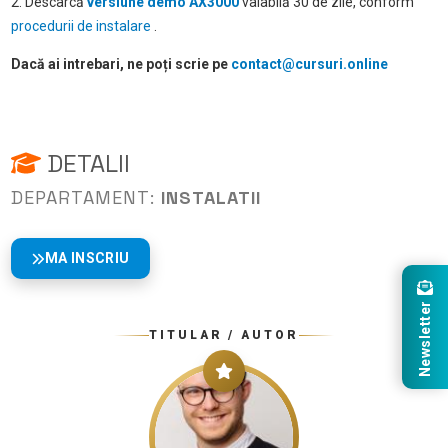
2. Descarcă
versiune demo AX3000
valabilă 30 de zile, conform
procedurii de instalare
.
Dacă ai intrebari, ne poți scrie pe
contact@cursuri.online
DETALII
DEPARTAMENT:
INSTALATII
MA INSCRIU
Newsletter
TITULAR / AUTOR