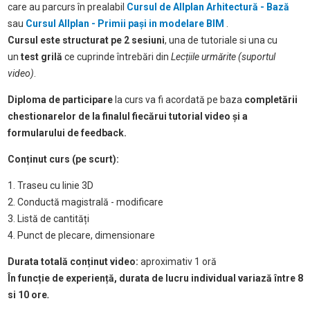
care au parcurs în prealabil
Cursul de Allplan Arhitectur
ă
- Bază
sau
Cursul Allplan - Primii pași in modelare BIM
.
Cursul este structurat pe
2
sesiuni
, una de tutoriale si una cu
un
test grilă
ce cuprinde întrebări din
Lecțiile
urmărite
(suportul
video)
.
Diploma de participare
la curs va fi acordată pe baza
completării
chestionarelor de la finalul fiecărui tutorial video și a
formularului de feedback.
Conținut curs (pe scurt):
1. Traseu cu linie 3D
2. Conductă magistrală - modificare
3. Listă de cantități
4. Punct de plecare, dimensionare
Durata totală conținut video
:
aproximativ 1 oră
În funcție de experiență, durata de lucru individual variază între 8
si 10 ore
.