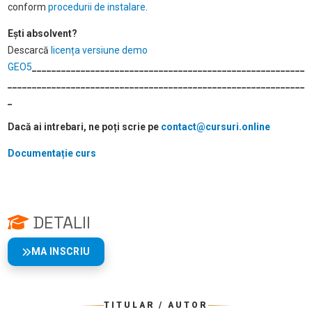
conform
procedurii de instalare
.
Ești absolvent?
Descarcă
licența versiune demo
GEO5
________________________________________________________
_____________________________________________________________
_
Dacă ai intrebari, ne poți scrie pe
contact@cursuri.online
Documentație curs
DETALII
MA INSCRIU
TITULAR / AUTOR