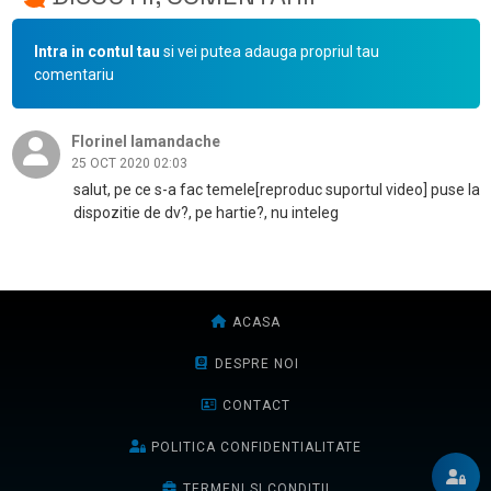
Intra in contul tau
si vei putea adauga propriul tau
comentariu
Florinel Iamandache
25 OCT 2020 02:03
salut, pe ce s-a fac temele[reproduc suportul video] puse la
dispozitie de dv?, pe hartie?, nu inteleg
ACASA
DESPRE NOI
CONTACT
POLITICA CONFIDENTIALITATE
TERMENI SI CONDITII