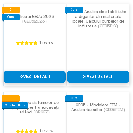
5
Curs
GEO5 - Analiza de stabilitate
Aplicatii GEO5 2023
a digurilor din materiale
Curs
(GEO52023)
locale. Calculul curbelor de
infiltratie
(GEO5DIG)
1 review
VEZI DETALII
VEZI DETALII
5
Curs
Modelarea sistemelor de
GEO5 - Modelare FEM -
Curs facultativ
sprijinire pentru excavații
Analiza tasarilor
(GEO5FEM)
adânci
(SRGF7)
1 review