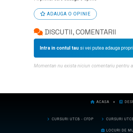
ADAUGA O OPINIE
DISCUTII, COMENTARII
Intra in contul tau
si vei putea adauga propr
Momentan nu exista niciun comentariu pentru aces
ACASA
♦
DES
CURSURI UTCB - CFDP
CURSURI UTCB
LOCURI DE M