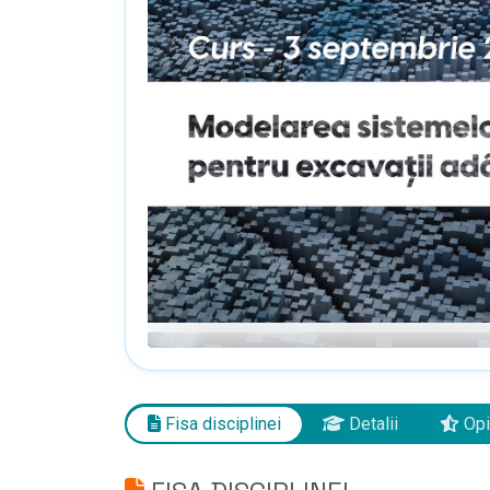
Fisa disciplinei
Detalii
Opi