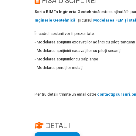
FISA DISCIPLINEI
Seria BIM
în
Ingineria
Geotehnică
este
susținută
în
par
Inginerie Geotehnică
și
cursul
Modelarea FEM și stabi
În cadrul sesiunii vor fi prezentate:
- Modelarea sprijinirii
excavațiilor
adânci
cu
piloți
tangenți
- Modelarea sprijinirii
excavațiilor
cu
piloți
secanți
- Modelarea sprijinirilor cu palplanșe
- Modelarea
pereților
mulați
Pentru detalii trimite un email către
contact@cursuri.on
DETALII