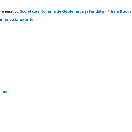
teneriat cu
Societatea
Română
de
Geotehnică
și
Fundații
-
Filiala
Bucur
litatea taluzurilor
.
line