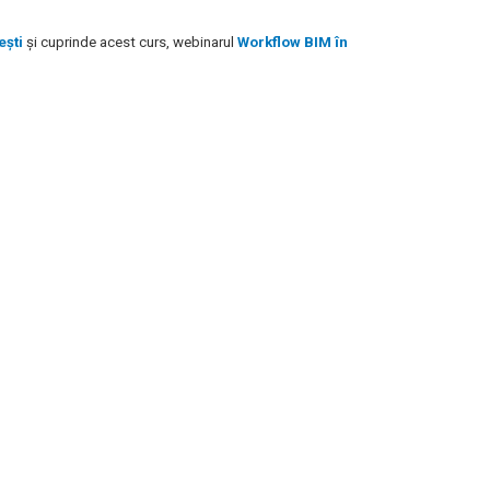
ești
și
cuprinde acest curs, webinarul
Workflow BIM în