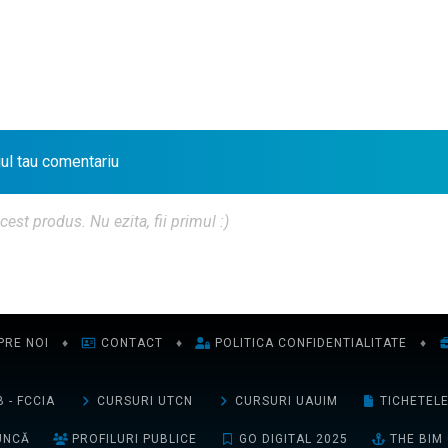
iul tau comentariu
t produs. Nu ezita, fii primul :)
PRE NOI
♦
CONTACT
♦
POLITICA CONFIDENTIALITATE
♦
 - FCCIA
CURSURI UTCN
CURSURI UAUIM
TICHETEL
UNCĂ
PROFILURI PUBLICE
GO DIGITAL 2025
THE BIM