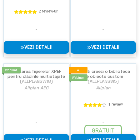
2 review-uri
VEZI DETALII
VEZI DETALII
Webinar
Utilizarea fișierelor XREF
Cum iti creezi o biblioteca
4
pentru clădirile multietajate
de obiecte custom
Webinar
(ALLPLANSW18)
(ALLPLANSW5)
Allplan AEC
Allplan
1 review
GRATUIT