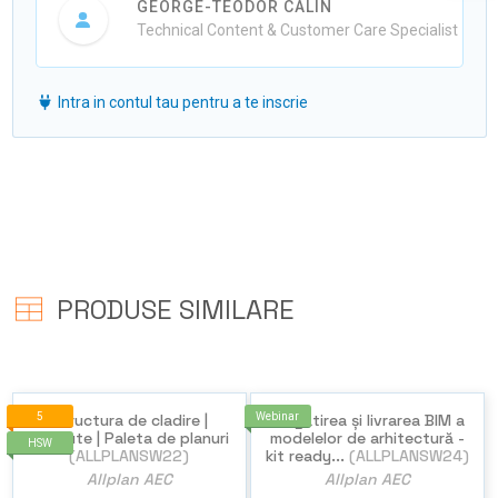
GEORGE-TEODOR CALIN
Technical Content & Customer Care Specialist
Intra in contul tau pentru a te inscrie
PRODUSE SIMILARE
5
Structura de cladire |
Webinar
Pregătirea și livrarea BIM a
Atribute | Paleta de planuri
modelelor de arhitectură -
HSW
(ALLPLANSW22)
kit ready...
(ALLPLANSW24)
Allplan AEC
Allplan AEC