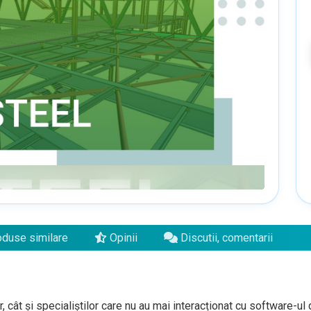
duse similare
Opinii
Discutii, comentarii
 cât și specialiștilor care nu au mai interacționat cu software-ul d