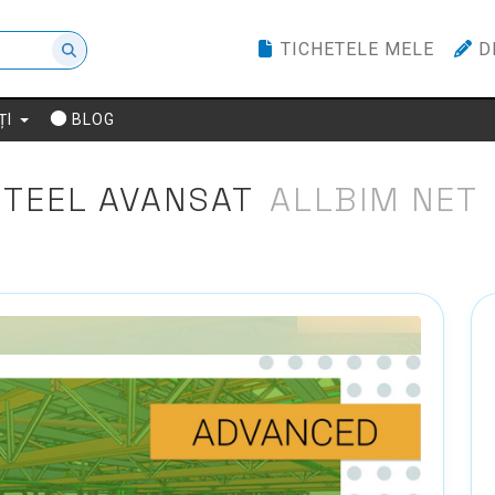
TICHETELE MELE
D
ȚI
BLOG
STEEL AVANSAT
ALLBIM NET