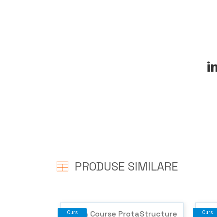
i
PRODUSE SIMILARE
Crash Course ProtaStructure
Curs
Curs