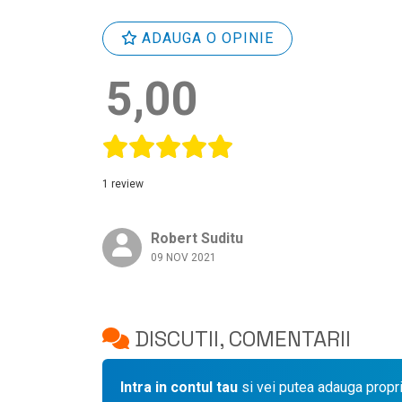
ADAUGA O OPINIE
5,00
1 review
Robert Suditu
09 NOV 2021
DISCUTII, COMENTARII
Intra in contul tau
si vei putea adauga propr