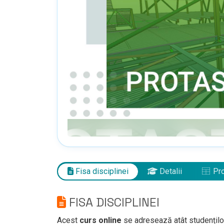
Fisa disciplinei
Detalii
Pro
FISA DISCIPLINEI
Acest
curs online
se adresează atât studenților,