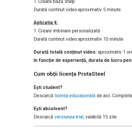
1. Creare bază stalp
Durată continut video:aproximativ 5 minute
Aplicatia 4:
1. Creare îmbinare personalizată
Durată continut video:aproximativ 10 minute
Durată totală conținut video:
aproximativ 1 or
In funcție de experiență, durata de lucru pen
Cum obții licența ProtaSteel
Ești student?
Descarcă
licența educațională
de aici. Complete
Ești absolvent?
Descarcă
versiunea trial
, valabilă 15 zile