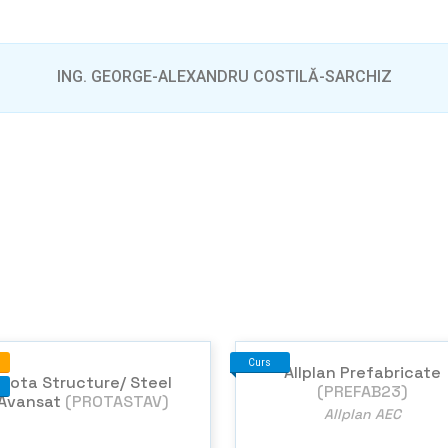
ING. GEORGE-ALEXANDRU COSTILĂ-SARCHIZ
Curs
Allplan Prefabricate
Prota Structure/ Steel
(PREFAB23)
Avansat
(PROTASTAV)
Allplan AEC