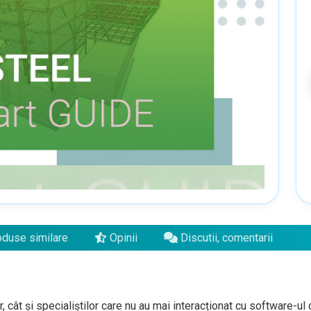
duse similare
Opinii
Discutii, comentarii
 cât și specialiștilor care nu au mai interacționat cu software-ul d