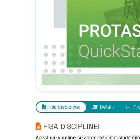
Fisa disciplinei
Detalii
Pro
FISA DISCIPLINEI
Acest
curs online
se adresează atât studenților,