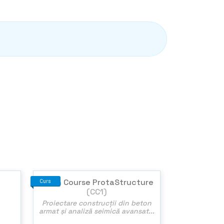
Crash Course ProtaStructure
Curs
(CC1)
Proiectare construcții din beton
armat și analiză seimică avansat...