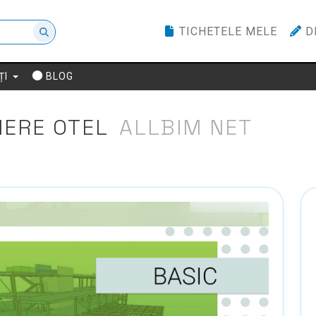
TICHETELE MELE
D
ȚI
BLOG
IERE OTEL
ALLBIM NET