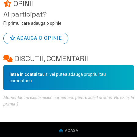
OPINII
Ai participat?
Fii primul care adauga o opinie
ADAUGA O OPINIE
DISCUTII, COMENTARII
Intra in contul tau
si vei putea adauga propriul tau
comentariu
Momentan nu exista niciun comentariu pentru acest produs. Nu ezita, fii
primul :)
ACASA