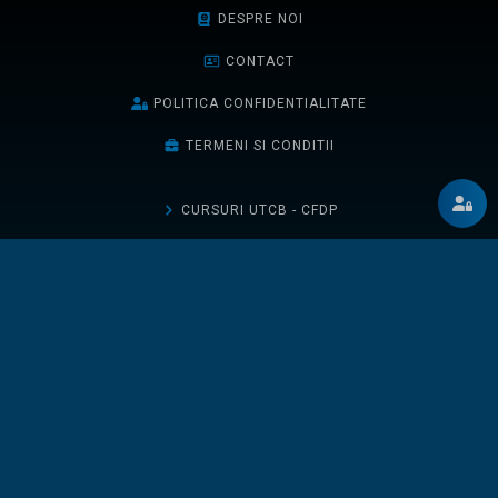
DESPRE NOI
CONTACT
POLITICA CONFIDENTIALITATE
TERMENI SI CONDITII
CURSURI UTCB - CFDP
CURSURI UTCB - FCCIA
CURSURI UTCN
CURSURI UAUIM
TICHETELE MELE
DESCHIDE UN TICHET
BLOG