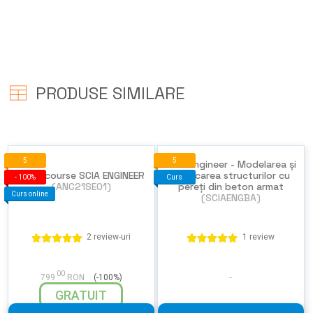
PRODUSE SIMILARE
5
5
SCIA Engineer - Modelarea și
Open course SCIA ENGINEER
verificarea structurilor cu
-
100%
Curs
(ANC21SE01)
pereți din beton armat
Curs online
(SCIAENGBA)
2 review-uri
1 review
00
799
RON
(-100%)
GRATUIT