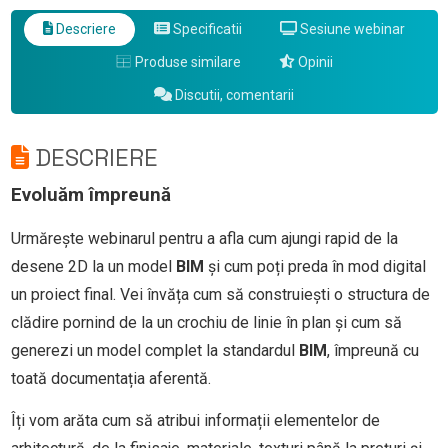
Descriere
Specificatii
Sesiune webinar
Produse similare
Opinii
Discutii, comentarii
DESCRIERE
Evoluăm împreună
Urmărește webinarul pentru a afla cum ajungi rapid
de la
desene 2D la un model
BIM
și cum poți preda în mod digital
un proiect final. Vei învăța cum să construiești o structura de
clădire pornind de la un crochiu de linie în plan și cum să
generezi un model complet la standardul
BIM
, împreună cu
toată documentația aferentă.
Îți vom arăta cum să atribui informații elementelor de