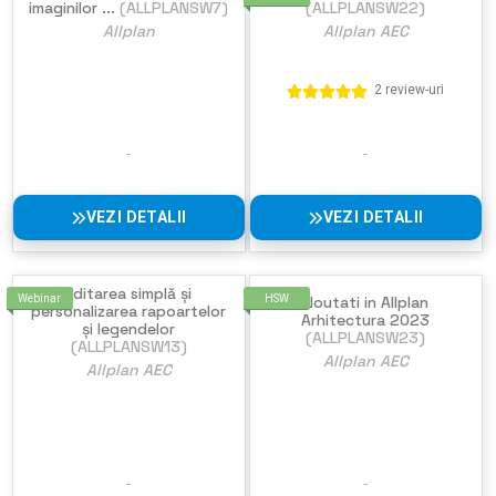
imaginilor ...
(ALLPLANSW7)
(ALLPLANSW22)
Allplan
Allplan AEC
2 review-uri
VEZI DETALII
VEZI DETALII
Editarea simplă și
Webinar
HSW
Noutati in Allplan
personalizarea rapoartelor
Arhitectura 2023
și legendelor
(ALLPLANSW23)
(ALLPLANSW13)
Allplan AEC
Allplan AEC