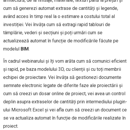
arhitectură, de la finisaje, materiale, texturi până la prețuri și
cum să generezi automat extrase de cantități și legende,
având acces în timp real la o estimare a costului total al
investiției. Vei învăța cum să extragi rapid tablouri de
tâmplărie, vederi și secțiuni și poți urmări cum se
actualizează automat în funcție de modificările făcute pe
modelul
BIM
.
În cadrul webinarului
și îți vom arăta cum să comunici eficient
și rapid, pe baza modelului 3D, cu clienții și cu toți membrii
echipei de proiectare. Vei învăța să gestionezi documente
semnate electronic legate de diferite faze ale proiectării și
cum să creezi un dosar online de proiect
, vei avea un control
deplin asupra extraselor de cantități prin intermediului plugin-
ului Microsoft Excel și vei afla cum să creezi un document ce
se va actualiza automat în funcție de modificările realizate în
proiect.