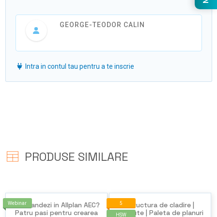
GEORGE-TEODOR CALIN
Intra in contul tau pentru a te inscrie
PRODUSE SIMILARE
Webinar
Cum randezi in Allplan AEC?
5
Structura de cladire |
Patru pasi pentru crearea
Atribute | Paleta de planuri
HSW