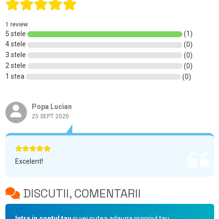
1 review
5 stele
(1)
4 stele
(0)
3 stele
(0)
2 stele
(0)
1 stea
(0)
Popa Lucian
25 SEPT 2020
Excelent!
DISCUTII, COMENTARII
Intra in contul tau
si vei putea adauga propriul tau