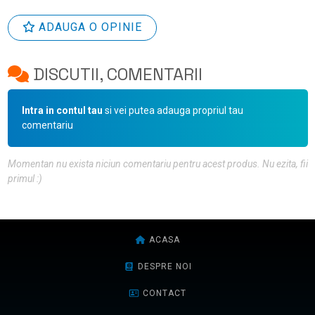
ADAUGA O OPINIE
DISCUTII, COMENTARII
Intra in contul tau
si vei putea adauga propriul tau
comentariu
Momentan nu exista niciun comentariu pentru acest produs. Nu ezita, fii
primul :)
ACASA
DESPRE NOI
CONTACT