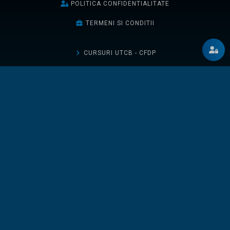
POLITICA CONFIDENTIALITATE
TERMENI SI CONDITII
CURSURI UTCB - CFDP
CURSURI UTCB - FCCIA
CURSURI UTCN
CURSURI UAUIM
TICHETELE MELE
DESCHIDE UN TICHET
BLOG
LOCURI DE MUNCĂ
PROFILURI PUBLICE
GO DIGITAL 2025