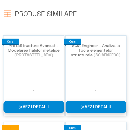
PRODUSE SIMILARE
Curs
Curs
ProtaStructure Avansat -
SCIA Engineer - Analiza la
Modelarea halelor metalice
foc a elementelor
(PROTASTEEL_ADV)
structurale
(SCIAENGFOC)
VEZI DETALII
VEZI DETALII
5
Curs