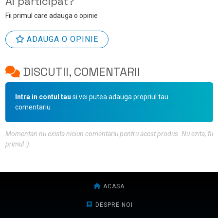
Ai participat?
Fii primul care adauga o opinie
ADAUGA O OPINIE
DISCUTII, COMENTARII
Intra in contul tau
si vei putea adauga propriul tau
comentariu
Momentan nu exista niciun comentariu pentru acest produs. Nu ezita, fii
primul :)
ACASA
DESPRE NOI