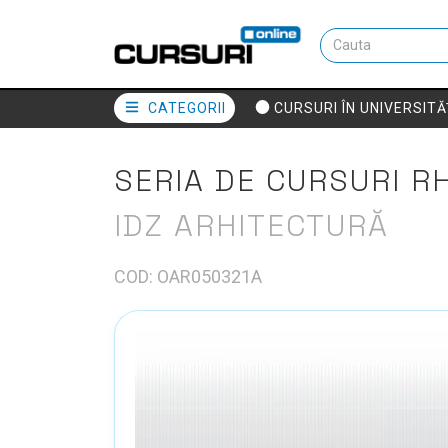
CATEGORII
CURSURI ÎN UNIVERSITĂ
SERIA DE CURSURI R
IDZ ARHITECTURĂ
COD: OAR050321A