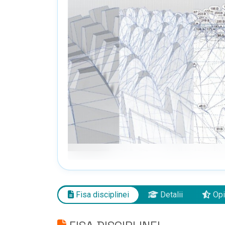
Fisa disciplinei
Detalii
Opi