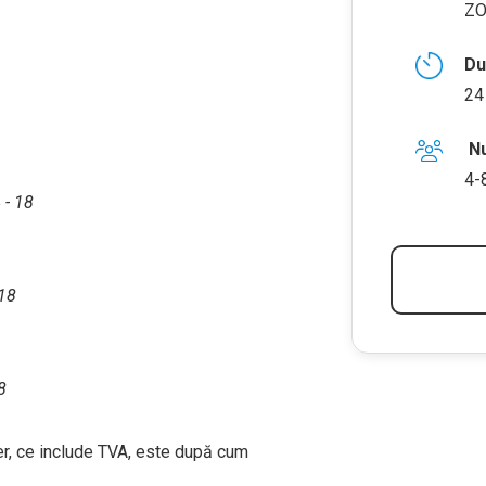
Z
Du
24
Nu
4-
 - 18
 18
8
r, ce include TVA, este după cum