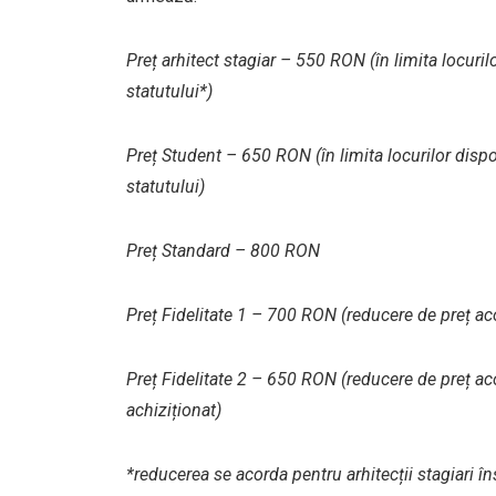
Preț arhitect stagiar – 550 RON (în limita locuri
statutului*)
Preț Student – 650 RON (în limita locurilor disp
statutului)
Preț Standard – 800 RON
Preț Fidelitate 1 – 700 RON (reducere de preț aco
Preț Fidelitate 2 – 650 RON (reducere de preț acor
achiziționat)
*reducerea se acorda pentru arhitecții stagiari în