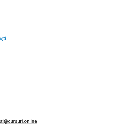
ști
ti@cursuri.online