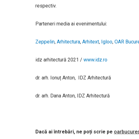
respectiv.
Parteneri media ai evenimentului:
Zeppelin
,
Arhitectura
,
Arhitext
,
Igloo
,
OAR Bucure
idz arhitectură 2021 /
www.idz.ro
dr. arh. Ionuț Anton, IDZ Arhitectură
dr. arh. Dana Anton, IDZ Arhitectură
Dacă ai întrebări, ne poți scrie pe
oarbucures