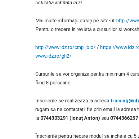
cotizația achitată la zi.
Mai multe informații găsiți pe site-ul:
http://www
Pentru o trecere în revistă a cursurilor si works
http://www.idz.ro/cmp_bld/
/
https://www.idz.r
www.idz.ro/gh2/
Cursurile se vor organiza pentru minimum 4 curs
fiind 8 persoane.
Înscrierile se realizează la adresa
training@id
rugăm să ne contactați, fie prin email la adresa t
la
0744303291 (Ionuț Anton)
sau
0744366257 
Înscrierile pentru fiecare modul se încheie cu 5 