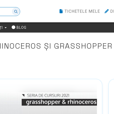
TICHETELE MELE
D
ȚI
BLOG
HINOCEROS ȘI GRASSHOPPER