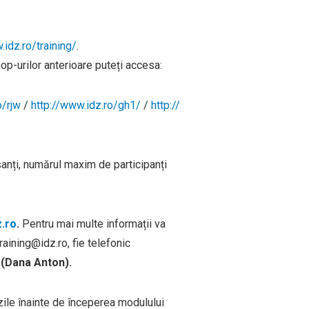
.idz.ro/training/
.
hop-urilor anterioare puteți accesa:
o/rjw
/
http://www.idz.ro/gh1/
/
http://
anți, numărul maxim de participanți
z.ro
.
Pentru mai multe informații va
raining@idz.ro, fie telefonic
(Dana Anton).
zile înainte de începerea modulului