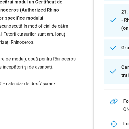
fiecărui modul un Certificat de
hinoceros (Authorized Rhino
21,
or specifice modului
- R
ecunoscută în mod oficial de către
(on
Tutorii cursurilor sunt arh. Ionuț
orizați Rhinoceros.
Gru
 ore pe modul), două pentru Rhinoceros
 începători și de avansați.
Cer
tra
21
- calenda
r
de desfășurare:
Fo
ON
Lo