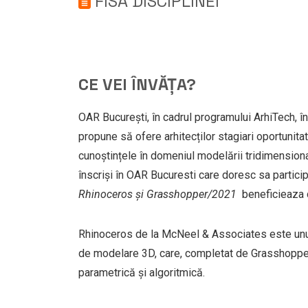
FISA DISCIPLINEI
CE VEI ÎNVĂȚA?
OAR București, în cadrul programului ArhiTech, în 
propune să ofere arhitecților stagiari oportunitat
cunoștințele în domeniul modelării tridimensionale
înscriși în OAR Bucuresti care doresc sa particip
Rhinoceros și Grasshopper/2021
beneficieaza 
Rhinoceros de la McNeel & Associates este unul
de modelare 3D, care, completat de Grasshopper
parametrică și algoritmică.