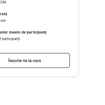
OOM
rată
 ore
măr maxim de participanți
8 participanți
Înscrie-te la curs