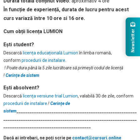
Durata totală conținut video:
aproximativ 4 ore
În funcție de experiență, durata de lucru pentru acest
curs variază între 10 ore si 16 ore.
Newsletter
Cum obții licența LUMION
Ești student?
Descarcă
licența educațională Lumion
în limba romană,
conform
procedurii de instalare
.
! Poate dura până la 5 zile lucrătoare să primești codul de licență
!
Cerințe de sistem
Ești absolvent?
Descarcă
licența versiune trial Lumion
, valabilă 30 de zile, conform
procedurii de instalare
.
!
Cerințe de
sistem
_______________________________________________________
_____________________________________________________________
________________________________________
Dacă ai intrebari, ne poți scrie pe
contact@cursuri.online