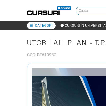
CATEGORII
CURSURI ÎN UNIVERSITĂ
UTCB | ALLPLAN - D
COD: BF61095C