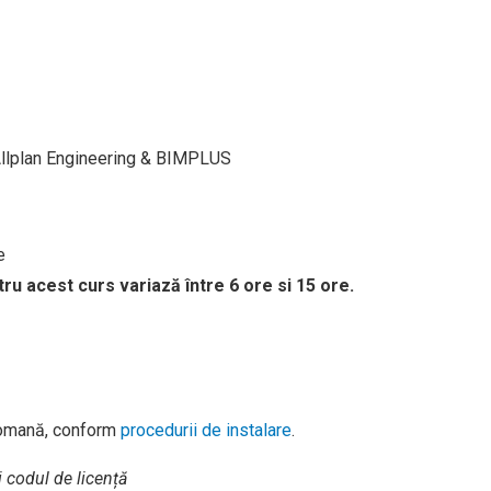
& Allplan Engineering & BIMPLUS
re
tru acest curs variază între 6 ore si 15 ore.
romană, conform
procedurii de instalare
.
i codul de licență