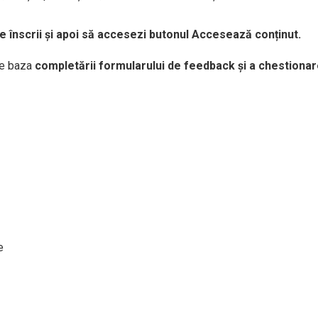
te înscrii și apoi să accesezi butonul Accesează conținut.
pe baza
completării formularului de feedback și a chestionarelo
e