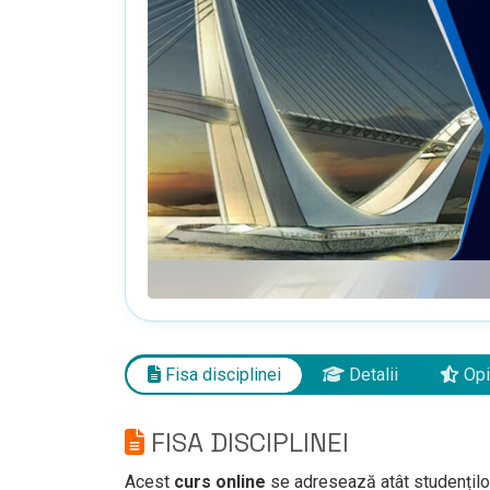
Fisa disciplinei
Detalii
Opi
FISA DISCIPLINEI
Acest
curs online
se adresează atât studenților, 