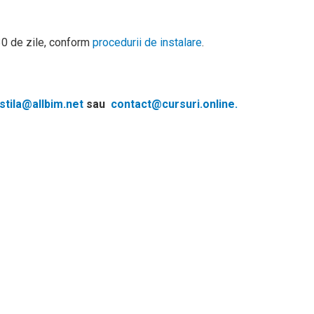
 30 de zile, conform
procedurii de instalare
.
tila@allbim.net
sau
contact@cursuri.online.