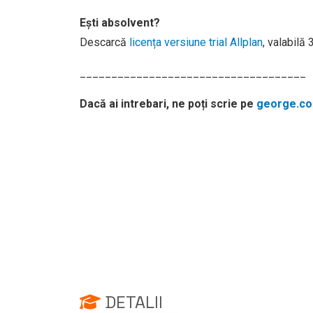
Ești absolvent?
Descarcă
licența versiune trial Allplan
, valabilă
____________________________________
Dacă ai intrebari, ne poți scrie pe
george.cos
DETALII