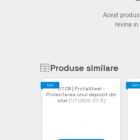
Acest produs 
revina in
Produse similare
Curs
Curs
UTCB | ProtaSteel -
Proiectarea unui depozit din
otel
(UTCB26-27-5)