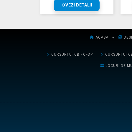
VEZI DETALII
ACASA
♦
DES
CURSURI UTCB - CFDP
CURSURI UTCB
LOCURI DE M