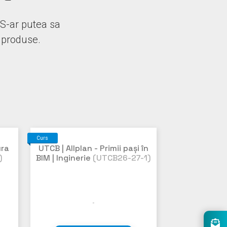
 S-ar putea sa
e produse.
Curs
ura
UTCB | Allplan - Primii pași în
)
BIM | Inginerie
(UTCB26-27-1)