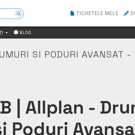
TICHETELE MELE
D
ȚI
BLOG
RUMURI SI PODURI AVANSAT 
 | Allplan - Dr
si Poduri Avansa